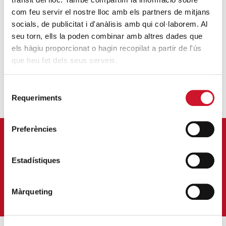
com feu servir el nostre lloc amb els partners de mitjans
socials, de publicitat i d'anàlisis amb qui col·laborem. Al
seu torn, ells la poden combinar amb altres dades que
CARME TRILLA
els hàgiu proporcionat o hagin recopilat a partir de l'ús
que heu fet dels seus serveis.
Selecció
Requeriments
de
consentiment
Preferències
APÚNTATE A NUESTRA NEWSLETTER
Estadístiques
Correu-
E
*
QUIERO SUSCRIBIRME
Màrqueting