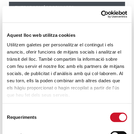
ENTRADAS MÁS POPULARES
Un cambio renovador
SIGUE LEYENDO
Aquest lloc web utilitza cookies
Un ropero a la última moda
Utilitzem galetes per personalitzar el contingut i els
SIGUE LEYENDO
anuncis, oferir funcions de mitjans socials i analitzar el
trànsit del lloc. També compartim la informació sobre
com feu servir el nostre lloc amb els partners de mitjans
Mucho más que comer
socials, de publicitat i d'anàlisis amb qui col·laborem. Al
SIGUE LEYENDO
seu torn, ells la poden combinar amb altres dades que
els hàgiu proporcionat o hagin recopilat a partir de l'ús
Endulzando la vida de los más pequeños
que heu fet dels seus serveis.
SIGUE LEYENDO
Selecció
Requeriments
de
ENTRADAS RELACIONADAS
consentiment
“Las desinformaciones intentan