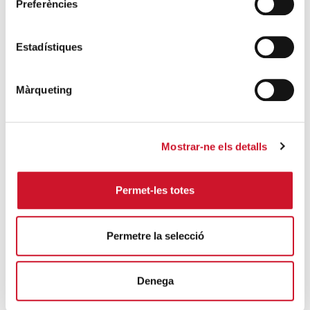
Preferències
deslegitimar la democracia y la confianza
en las instituciones”
Estadístiques
SIGUE LEYENDO
Las fronteras que dividen
Màrqueting
SIGUE LEYENDO
Más allá de los datos
Mostrar-ne els detalls
SIGUE LEYENDO
Permet-les totes
Una segunda oportunidad
SIGUE LEYENDO
Permetre la selecció
ÚLTIMAS ENTRADAS
Denega
Cáritas expresa su preocupación por la
situación en Ceuta y hace un llamamiento a