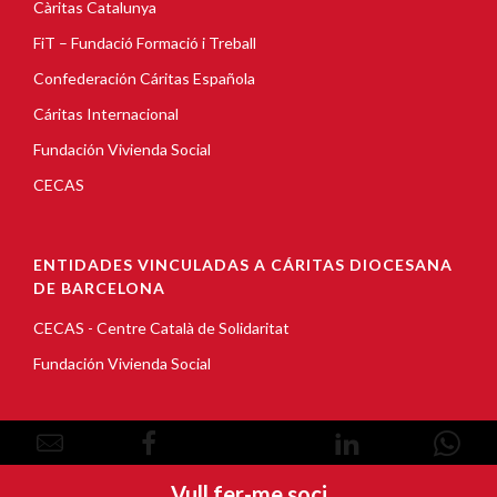
Càritas Catalunya
FiT – Fundació Formació i Treball
Confederación Cáritas Española
Cáritas Internacional
Fundación Vivienda Social
CECAS
ENTIDADES VINCULADAS A CÁRITAS DIOCESANA
DE BARCELONA
CECAS - Centre Català de Solidaritat
Fundación Vivienda Social
© Copyright 2026, Càritas Barcelona |
Aviso Legal
|
Vull fer-me soci
Política de Cookies
|
Política de privacidad