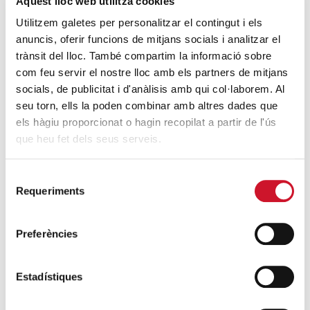
Aquest lloc web utilitza cookies
Utilitzem galetes per personalitzar el contingut i els
anuncis, oferir funcions de mitjans socials i analitzar el
trànsit del lloc. També compartim la informació sobre
com feu servir el nostre lloc amb els partners de mitjans
socials, de publicitat i d'anàlisis amb qui col·laborem. Al
seu torn, ells la poden combinar amb altres dades que
els hàgiu proporcionat o hagin recopilat a partir de l'ús
que heu fet dels seus serveis.
AYUDA A NECESIDADES BÁSICAS
·
23/08/2018
Selecció
Requeriments
¿Cómo acabar con el
de
consentiment
derroche alimentario en
los comedores escolares?
Preferències
ITZIAR BRAVO
Estadístiques
Países europeos ponen en marcha iniciativas para
evitar tirar a la basura los alimentos que los niños