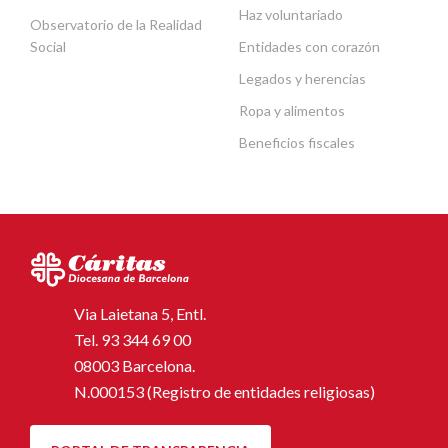
Haz voluntariado
Observatorio de la Realidad
Social
Entidades con corazón
Legados y herencias
Ropa y alimentos
Beneficios fiscales
Via Laietana 5, Entl.
Tel.
93 344 69 00
08003 Barcelona.
N.000153 (Registro de entidades religiosas)