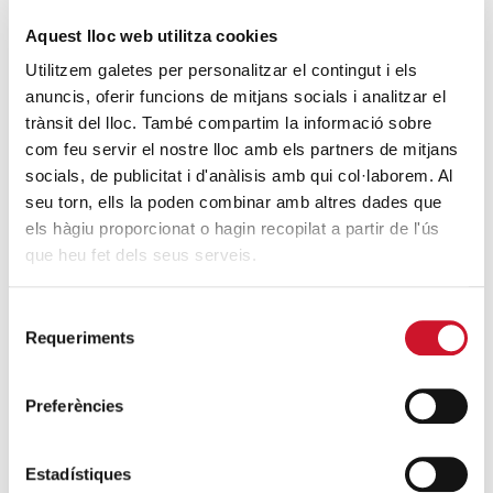
Aquest lloc web utilitza cookies
Utilitzem galetes per personalitzar el contingut i els
anuncis, oferir funcions de mitjans socials i analitzar el
trànsit del lloc. També compartim la informació sobre
com feu servir el nostre lloc amb els partners de mitjans
socials, de publicitat i d'anàlisis amb qui col·laborem. Al
seu torn, ells la poden combinar amb altres dades que
els hàgiu proporcionat o hagin recopilat a partir de l'ús
que heu fet dels seus serveis.
Selecció
VOLUNTARIADO
· 05/12/2025
Requeriments
de
Un espacio donde crecen
consentiment
las personas
Preferències
CARLOS KOTNIK
Estadístiques
Entrevista a Robert Capella, voluntario en Cáritas