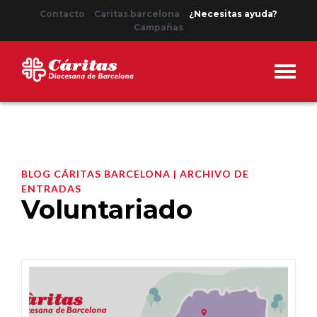
Contacto
Caritas.barcelona
¿Necesitas ayuda?
Campañas
BLOG CÁRITAS BARCELONA | ARCHIVO DE
ENTRADAS
Voluntariado