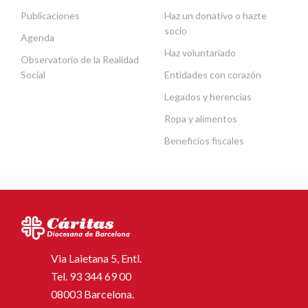
Publicaciones
Haz un donativo o hazte
socio
Agenda
Haz voluntariado
Observatorio de la Realidad
Social
Entidades con corazón
Legados y herencias
Ropa y alimentos
Beneficios fiscales
Via Laietana 5, Entl.
Tel.
93 344 69 00
08003 Barcelona.