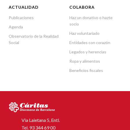
ACTUALIDAD
COLABORA
Publicaciones
Haz un donativo o hazte
socio
Agenda
Haz voluntariado
Observatorio de la Realidad
Social
Entidades con corazón
Legados y herencias
Ropa y alimentos
Beneficios fiscales
Via Laietana 5, Entl.
Tel.
93 344 69 00