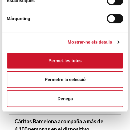
Estadístiques
SIGUE LEYENDO
Màrqueting
Más de 350 voluntarios y trabajadores de
Cáritas participan en la presentación el
libro “70 vegades 7” y la proyección de la
Mostrar-ne els detalls
película SAMBA
SIGUE LEYENDO
Permet-les totes
ÚLTIMAS ENTRADAS
Permetre la selecció
Cáritas expresa su preocupación por la
situación en Ceuta y hace un llamamiento a
la protección de la dignidad humana
Denega
SIGUE LEYENDO
Cáritas Barcelona acompaña a más de
4.100 personas en el dispositivo