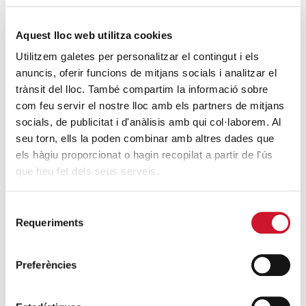
Mucho más que comer
SIGUE LEYENDO
Aquest lloc web utilitza cookies
Utilitzem galetes per personalitzar el contingut i els
Endulzando la vida de los más pequeños
anuncis, oferir funcions de mitjans socials i analitzar el
SIGUE LEYENDO
trànsit del lloc. També compartim la informació sobre
com feu servir el nostre lloc amb els partners de mitjans
socials, de publicitat i d'anàlisis amb qui col·laborem. Al
ENTRADAS RELACIONADAS
seu torn, ells la poden combinar amb altres dades que
Manifiesto para el día internacional del
els hàgiu proporcionat o hagin recopilat a partir de l'ús
voluntariado
que heu fet dels seus serveis.
SIGUE LEYENDO
Selecció
Requeriments
Hacerse mayor, un motivo de celebración
de
consentiment
SIGUE LEYENDO
Preferències
Las personas mayores atendidas por
Cáritas celebran la fiesta de Navidad