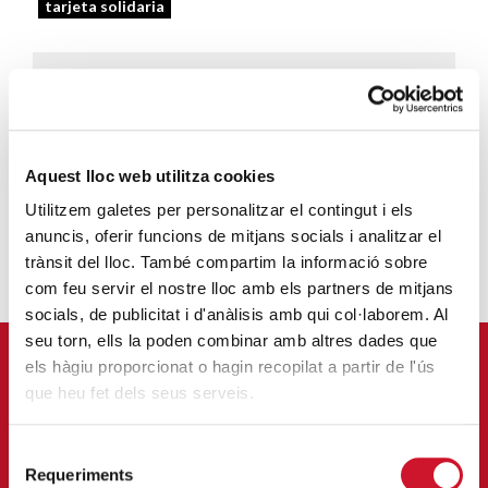
tarjeta solidaria
MARTA PLUJÀ
Aquest lloc web utilitza cookies
Utilitzem galetes per personalitzar el contingut i els
anuncis, oferir funcions de mitjans socials i analitzar el
trànsit del lloc. També compartim la informació sobre
com feu servir el nostre lloc amb els partners de mitjans
socials, de publicitat i d'anàlisis amb qui col·laborem. Al
seu torn, ells la poden combinar amb altres dades que
APÚNTATE A NUESTRA NEWSLETTER
els hàgiu proporcionat o hagin recopilat a partir de l'ús
que heu fet dels seus serveis.
Correu-
E
*
Selecció
Requeriments
de
QUIERO SUSCRIBIRME