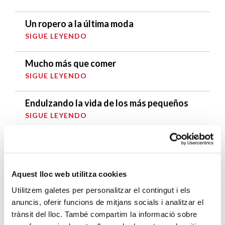
Un ropero a la última moda
SIGUE LEYENDO
Mucho más que comer
SIGUE LEYENDO
Endulzando la vida de los más pequeños
SIGUE LEYENDO
ENTRADAS RELACIONADAS
Carme Villalba: “Debemos conectar con la
Aquest lloc web utilitza cookies
vulnerabilidad del otro desde la propia
Utilitzem galetes per personalitzar el contingut i els
vulnerabilidad”
anuncis, oferir funcions de mitjans socials i analitzar el
SIGUE LEYENDO
trànsit del lloc. També compartim la informació sobre