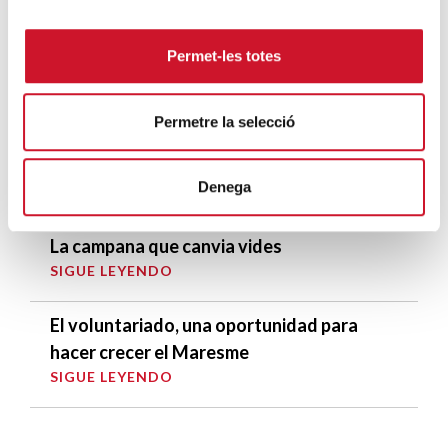
situación en Ceuta y hace un llamamiento a
la protección de la dignidad humana
Permet-les totes
SIGUE LEYENDO
Cáritas Barcelona acompaña a más de
Permetre la selecció
4.100 personas en el dispositivo
extraordinario de regularización
Denega
SIGUE LEYENDO
La campana que canvia vides
SIGUE LEYENDO
El voluntariado, una oportunidad para
hacer crecer el Maresme
SIGUE LEYENDO