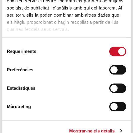
com feu servir el nostre lloc amb els partners de mitjans
El compromiso del voluntariado con los
socials, de publicitat i d'anàlisis amb qui col·laborem. Al
seu torn, ells la poden combinar amb altres dades que
refugiados
els hàgiu proporcionat o hagin recopilat a partir de l'ús
SIGUE LEYENDO
que heu fet dels seus serveis.
Manifiesto para el día internacional del
Selecció
voluntariado
Requeriments
de
SIGUE LEYENDO
consentiment
Preferències
El arciprestazgo de Trinidad-Roquetes
celebra una jornada para reflexionar sobre
el voluntariado
Estadístiques
SIGUE LEYENDO
Màrqueting
ÚLTIMAS ENTRADAS
Cáritas expresa su preocupación por la
Mostrar-ne els detalls