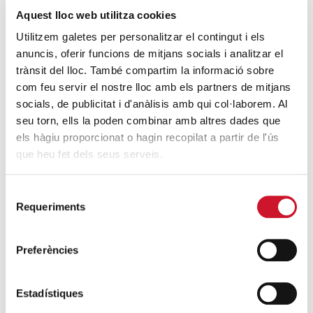
Aquest lloc web utilitza cookies
Utilitzem galetes per personalitzar el contingut i els
OPINIÓN
anuncis, oferir funcions de mitjans socials i analitzar el
Podemos permitirnos
trànsit del lloc. També compartim la informació sobre
un salario mínimo
com feu servir el nostre lloc amb els partners de mitjans
digno
socials, de publicitat i d'anàlisis amb qui col·laborem. Al
seu torn, ells la poden combinar amb altres dades que
els hàgiu proporcionat o hagin recopilat a partir de l'ús
que heu fet dels seus serveis.
Selecció
Requeriments
de
consentiment
Preferències
Estadístiques