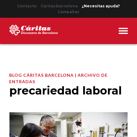
Contacto
Caritas.barcelona
¿Necesitas ayuda?
Campañas
BLOG CÁRITAS BARCELONA | ARCHIVO DE
ENTRADAS
precariedad laboral