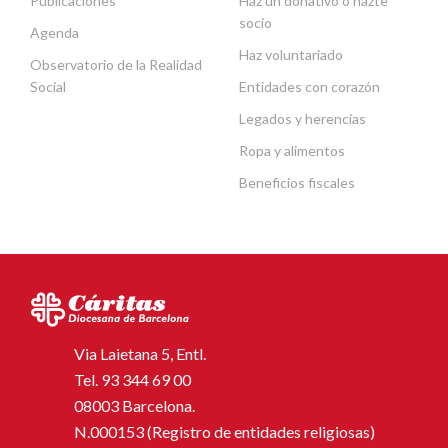
Publicaciones
Haz un donativo o hazte
socio
Agenda
Haz voluntariado
Observatorio de la Realidad
Social
Entidades con corazón
Legados y herencias
Ropa y alimentos
Beneficios fiscales
Via Laietana 5, Entl.
Tel.
93 344 69 00
08003 Barcelona.
N.000153 (Registro de entidades religiosas)