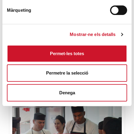
Màrqueting
OPINIÓN
La precariedad laboral
rompe la vida
Mostrar-ne els detalls
Permet-les totes
Permetre la selecció
Denega