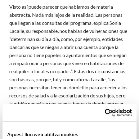
Visto así puede parecer que hablamos de materia
abstracta. Nada más lejos de la realidad. Las personas
que llegan a las consultas del programa, explica Sonia
Lacalle, su responsable, nos hablan de vulneraciones que
“determinan su día a día, como, por ejemplo, entidades
bancarias que se niegan a abrir una cuenta porque la
persona no tiene papeles o ayuntamientos que se niegan
a empadronar a personas que viven en habitaciones de
realquiler o locales ocupados”. Estas dos circunstancias
son básicas, porque, tal y como afirma Lacalle, “las
personas necesitan tener un domicilio para acceder a los
recursos de salud y a la escolarización de sus hijos, pero
también necesitan una cuenta bancaria donde ingresar
una prestación social como puede ser el ingreso mínimo
vital (IMV)”. No tener ni una cosa ni la otra aboca a las
personas a la más severa de las exclusiones y a vivir de la
Aquest lloc web utilitza cookies
beneficencia.