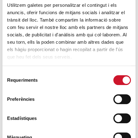
Utilitzem galetes per personalitzar el contingut i els
En definitiva, trabajar en la defensa de los derechos
anuncis, oferir funcions de mitjans socials i analitzar el
humanos y de las personas que viven en situación de
trànsit del lloc. També compartim la informació sobre
vulneración de sus derechos supone trabajar por un
com feu servir el nostre lloc amb els partners de mitjans
cambio en el modelo de sociedad que genera exclusión,
socials, de publicitat i d'anàlisis amb qui col·laborem. Al
pobreza y desigualdad.
Las personas que ven
seu torn, ells la poden combinar amb altres dades que
vulnerados sus derechos a menudo no son
els hàgiu proporcionat o hagin recopilat a partir de l'ús
conscientes de su situación. Por eso es tan
que heu fet dels seus serveis.
importante la existencia de este programa. Con su
criterio, velando por el acceso a los derechos de las
Selecció
personas en situación más débil se contribuye a
Requeriments
de
velar porque estos derechos se mantengan para
consentiment
que todo el mundo pueda acceder a ellos.
Preferències
Estadístiques
Màrqueting