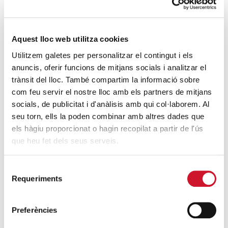
Portal de Belén”
SIGUE LEYENDO
Aquest lloc web utilitza cookies
Cáritas Siria clama por el final de la Guerra
Utilitzem galetes per personalitzar el contingut i els
SIGUE LEYENDO
anuncis, oferir funcions de mitjans socials i analitzar el
trànsit del lloc. També compartim la informació sobre
Presentamos el Informe Foessa Barcelona
com feu servir el nostre lloc amb els partners de mitjans
en un desayuno informativo de Navidad
socials, de publicitat i d'anàlisis amb qui col·laborem. Al
SIGUE LEYENDO
seu torn, ells la poden combinar amb altres dades que
els hàgiu proporcionat o hagin recopilat a partir de l'ús
que heu fet dels seus serveis.
ÚLTIMAS ENTRADAS
Selecció
Cáritas expresa su preocupación por la
Requeriments
de
situación en Ceuta y hace un llamamiento a
consentiment
la protección de la dignidad humana
Preferències
SIGUE LEYENDO