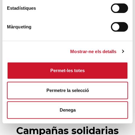
Cáritas Barcelona acompaña a más de
Estadístiques
4.100 personas en el dispositivo
extraordinario de regularización
Màrqueting
SIGUE LEYENDO
La campana que canvia vides
Mostrar-ne els detalls
SIGUE LEYENDO
El voluntariado, una oportunidad para
Permet-les totes
hacer crecer el Maresme
SIGUE LEYENDO
Permetre la selecció
Denega
Campañas solidarias