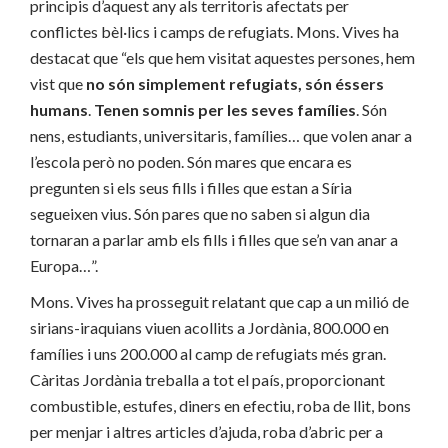
principis d’aquest any als territoris afectats per
conflictes bèl·lics i camps de refugiats. Mons. Vives ha
destacat que “els que hem visitat aquestes persones, hem
vist que
no són simplement refugiats, són éssers
humans
.
Tenen somnis per les seves famílies
. Són
nens, estudiants, universitaris, famílies… que volen anar a
l’escola però no poden. Són mares que encara es
pregunten si els seus fills i filles que estan a Síria
segueixen vius. Són pares que no saben si algun dia
tornaran a parlar amb els fills i filles que se’n van anar a
Europa…”.
Mons. Vives ha prosseguit relatant que cap a un milió de
sirians-iraquians viuen acollits a Jordània, 800.000 en
famílies i uns 200.000 al camp de refugiats més gran.
Càritas Jordània treballa a tot el país, proporcionant
combustible, estufes, diners en efectiu, roba de llit, bons
per menjar i altres articles d’ajuda, roba d’abric per a