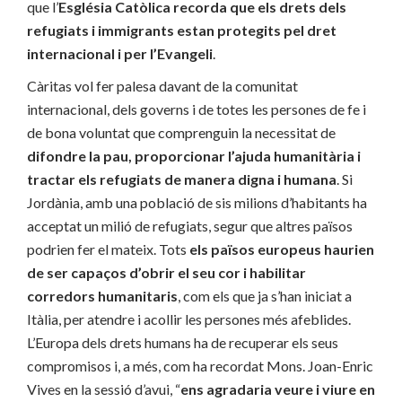
que l’
Església Catòlica recorda que els drets dels
refugiats i immigrants estan protegits pel dret
internacional i per l’Evangeli
.
Càritas vol fer palesa davant de la comunitat
internacional, dels governs i de totes les persones de fe i
de bona voluntat que comprenguin la necessitat de
difondre la pau, proporcionar l’ajuda humanitària i
tractar els refugiats de manera digna i humana
. Si
Jordània, amb una població de sis milions d’habitants ha
acceptat un milió de refugiats, segur que altres països
podrien fer el mateix. Tots
els països europeus haurien
de ser capaços d’obrir el seu cor i habilitar
corredors humanitaris
, com els que ja s’han iniciat a
Itàlia, per atendre i acollir les persones més afeblides.
L’Europa dels drets humans ha de recuperar els seus
compromisos i, a més, com ha recordat Mons. Joan-Enric
Vives en la sessió d’avui, “
ens agradaria veure i viure en