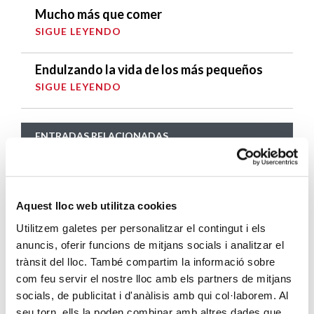
Mucho más que comer
SIGUE LEYENDO
Endulzando la vida de los más pequeños
SIGUE LEYENDO
ENTRADAS RELACIONADAS
Cáritas Diocesana de Barcelona adecúa su
acción social a las nuevas medidas
excepcionales generadas por el COVID-19
Aquest lloc web utilitza cookies
SIGUE LEYENDO
Utilitzem galetes per personalitzar el contingut i els
anuncis, oferir funcions de mitjans socials i analitzar el
Descárgate el “¿Quién es Quién?, en el
trànsit del lloc. També compartim la informació sobre
Portal de Belén”
com feu servir el nostre lloc amb els partners de mitjans
SIGUE LEYENDO
socials, de publicitat i d'anàlisis amb qui col·laborem. Al
seu torn, ells la poden combinar amb altres dades que