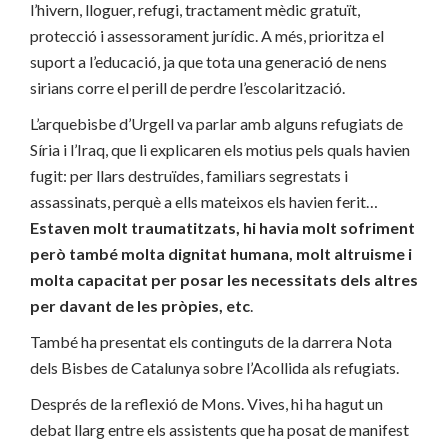
l’hivern, lloguer, refugi, tractament mèdic gratuït,
protecció i assessorament jurídic. A més, prioritza el
suport a l’educació, ja que tota una generació de nens
sirians corre el perill de perdre l’escolarització.
L’arquebisbe d’Urgell va parlar amb alguns refugiats de
Síria i l’Iraq, que li explicaren els motius pels quals havien
fugit: per llars destruïdes, familiars segrestats i
assassinats, perquè a ells mateixos els havien ferit…
Estaven molt traumatitzats, hi havia molt sofriment
però també molta dignitat humana, molt altruisme i
molta capacitat per posar les necessitats dels altres
per davant de les pròpies, etc
.
També ha presentat els continguts de la darrera Nota
dels Bisbes de Catalunya sobre l’Acollida als refugiats.
Després de la reflexió de Mons. Vives, hi ha hagut un
debat llarg entre els assistents que ha posat de manifest