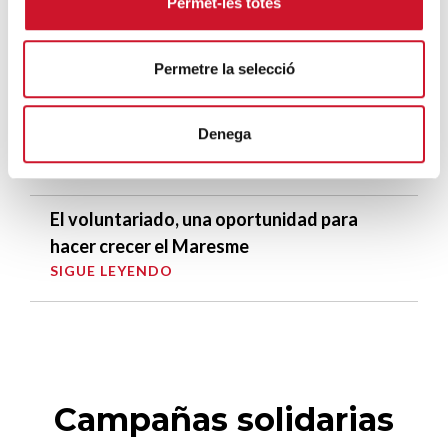
Permet-les totes
Cáritas Barcelona acompaña a más de
4.100 personas en el dispositivo
extraordinario de regularización
Permetre la selecció
SIGUE LEYENDO
Denega
La campana que canvia vides
SIGUE LEYENDO
El voluntariado, una oportunidad para
hacer crecer el Maresme
SIGUE LEYENDO
Campañas solidarias