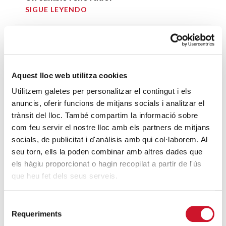
SIGUE LEYENDO
Un ropero a la última moda
SIGUE LEYENDO
Mucho más que comer
Aquest lloc web utilitza cookies
SIGUE LEYENDO
Utilitzem galetes per personalitzar el contingut i els
anuncis, oferir funcions de mitjans socials i analitzar el
Endulzando la vida de los más pequeños
trànsit del lloc. També compartim la informació sobre
com feu servir el nostre lloc amb els partners de mitjans
SIGUE LEYENDO
socials, de publicitat i d'anàlisis amb qui col·laborem. Al
seu torn, ells la poden combinar amb altres dades que
els hàgiu proporcionat o hagin recopilat a partir de l'ús
ENTRADAS RELACIONADAS
que heu fet dels seus serveis.
El Cardenal Juan José Omella es el nuevo
presidente de la Conferencia Episcopal
Selecció
Española
Requeriments
de
SIGUE LEYENDO