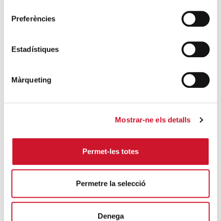
consentiment
Preferències
Cáritas asegura que el terremoto de ayer
en Nepal dificultará aún más los planes de
Estadístiques
ayuda a las víctimas
SIGUE LEYENDO
Màrqueting
El Informe FOESSA 2025 revela que
450.000 personas viven en exclusión social
en la diócesis de Barcelona
Mostrar-ne els detalls
SIGUE LEYENDO
Permet-les totes
Descárgate el “¿Quién es Quién?, en el
Portal de Belén”
SIGUE LEYENDO
Permetre la selecció
Denega
ÚLTIMAS ENTRADAS