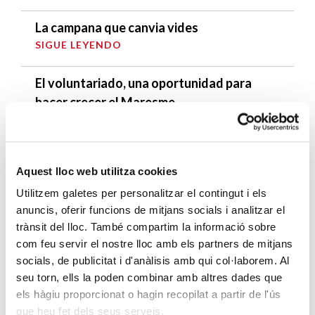
La campana que canvia vides
SIGUE LEYENDO
El voluntariado, una oportunidad para
hacer crecer el Maresme
SIGUE LEYENDO
Aquest lloc web utilitza cookies
Utilitzem galetes per personalitzar el contingut i els
anuncis, oferir funcions de mitjans socials i analitzar el
Campañas solidarias
trànsit del lloc. També compartim la informació sobre
com feu servir el nostre lloc amb els partners de mitjans
socials, de publicitat i d'anàlisis amb qui col·laborem. Al
seu torn, ells la poden combinar amb altres dades que
els hàgiu proporcionat o hagin recopilat a partir de l'ús
que heu fet dels seus serveis.