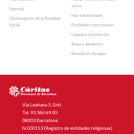
socio
Agenda
Haz voluntariado
Observatorio de la Realidad
Social
Entidades con corazón
Legados y herencias
Ropa y alimentos
Beneficios fiscales
Via Laietana 5, Entl.
Tel.
93 344 69 00
08003 Barcelona.
N.000153 (Registro de entidades religiosas)