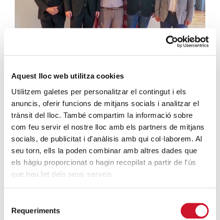
Aquest lloc web utilitza cookies
Utilitzem galetes per personalitzar el contingut i els
En nombre del Cardenal Arzobispo Mons. Joan Josep
anuncis, oferir funcions de mitjans socials i analitzar el
Omella, Vilanova ha alentado a Eduard Sala a seguir
trànsit del lloc. També compartim la informació sobre
trabajando como hasta ahora, en sintonía con el
com feu servir el nostre lloc amb els partners de mitjans
evangelio y con el compromiso de Jesús hacia las
socials, de publicitat i d'anàlisis amb qui col·laborem. Al
personas más débiles.
“La persona que decide hacerse
seu torn, ells la poden combinar amb altres dades que
voluntaria o aquella que participa en su Cáritas
els hàgiu proporcionat o hagin recopilat a partir de l'ús
que heu fet dels seus serveis.
Parroquial, la que escucha a quien está sufriendo,
son ejemplo de esa lucha contra el individualismo
imperante que vivimos. La Iglesia es sinónimo de
Selecció
Requeriments
comunidad. Cáritas es sinónimo de comunidad, y es
de