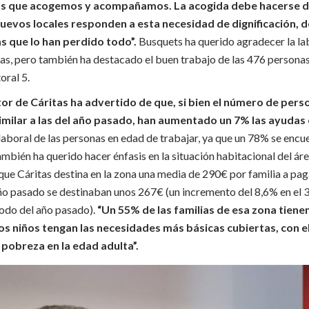
as que acogemos y acompañamos. La acogida debe hacerse d
nuevos locales responden a esta necesidad de dignificación, d
s que lo han perdido todo”.
Busquets ha querido agradecer la la
tas, pero también ha destacado el buen trabajo de las 476 personas
oral 5.
tor de Cáritas ha advertido de que, si bien el número de pers
similar a las del año pasado, han aumentado un 7% las ayuda
laboral de las personas en edad de trabajar, ya que un 78% se encue
mbién ha querido hacer énfasis en la situación habitacional del ár
ue Cáritas destina en la zona una media de 290€ por familia a pag
año pasado se destinaban unos 267€ (un incremento del 8,6% en el 
íodo del año pasado).
“Un 55% de las familias de esa zona tienen
os niños tengan las necesidades más básicas cubiertas, con e
 pobreza en la edad adulta”.