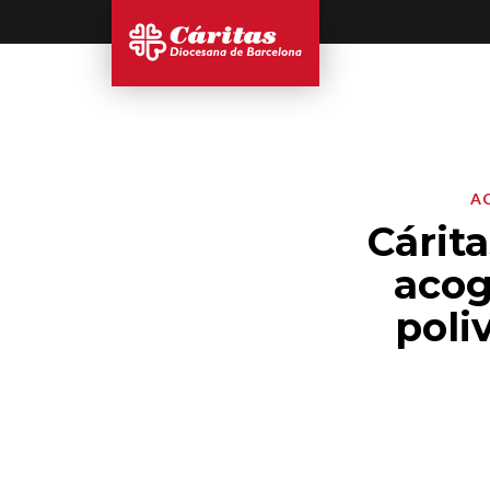
A
Cárit
acog
poli