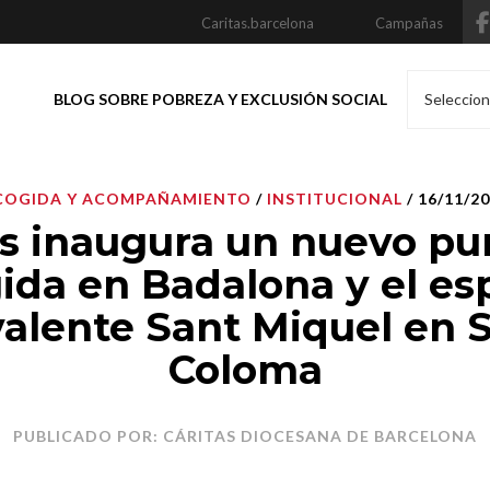
Caritas.barcelona
Campañas
BLOG SOBRE POBREZA Y EXCLUSIÓN SOCIAL
Seleccion
COGIDA Y ACOMPAÑAMIENTO
/
INSTITUCIONAL
/ 16/11/2
as inaugura un nuevo pu
ida en Badalona y el es
valente Sant Miquel en 
Coloma
PUBLICADO POR: CÁRITAS DIOCESANA DE BARCELONA