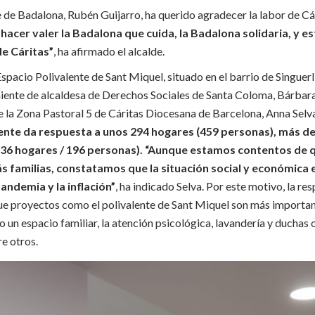
de de Badalona, Rubén Guijarro, ha querido agradecer la labor de Cá
acer valer la Badalona que cuida, la Badalona solidaria, y e
de Cáritas”
, ha afirmado el alcalde.
Espacio Polivalente de Sant Miquel, situado en el barrio de Singuer
niente de alcaldesa de Derechos Sociales de Santa Coloma, Bárbara
e la Zona Pastoral 5 de Cáritas Diocesana de Barcelona, Anna Selv
lente da respuesta a unos 294 hogares (459 personas), más d
136 hogares / 196 personas). “Aunque estamos contentos de 
s familias, constatamos que la situación social y económica
andemia y la inflación”
, ha indicado Selva. Por este motivo, la re
ue proyectos como el polivalente de Sant Miquel son más importan
 un espacio familiar, la atención psicológica, lavandería y duchas 
re otros.