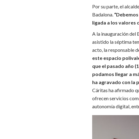
Por su parte, el alcal
Badalona.
“Debemos h
ligada a los valores 
A la inauguración del 
asistido la séptima te
acto, la responsable d
este espacio poliva
que el pasado año (
podamos llegar a má
ha agravado con la p
Cáritas ha afirmado q
ofrecen servicios como
autonomía digital, ent