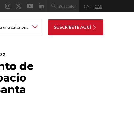
Buscador
CAT
CAS
a una categoría
SUSCRÍBETE AQUÍ
022
nto de
pacio
Santa