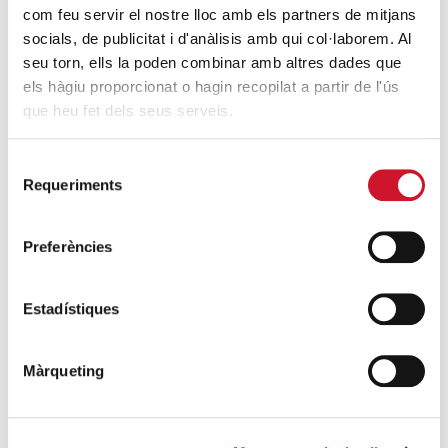
com feu servir el nostre lloc amb els partners de mitjans
Cáritas Barcelona alerta del impacto
socials, de publicitat i d'anàlisis amb qui col·laborem. Al
profundo y sostenido de la crisis de la
seu torn, ells la poden combinar amb altres dades que
COVID-19 en las personas que acompaña
els hàgiu proporcionat o hagin recopilat a partir de l'ús
SIGUE LEYENDO
que heu fet dels seus serveis.
Comer en familia, ingrediente contra la
Selecció
exclusión social
Requeriments
de
SIGUE LEYENDO
consentiment
Preferències
El Cardenal Juan José Omella es el nuevo
presidente de la Conferencia Episcopal
Estadístiques
Española
SIGUE LEYENDO
Màrqueting
ÚLTIMAS ENTRADAS