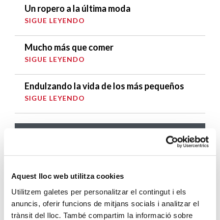
Un ropero a la última moda
SIGUE LEYENDO
Mucho más que comer
SIGUE LEYENDO
Endulzando la vida de los más pequeños
SIGUE LEYENDO
ENTRADAS RELACIONADAS
Cáritas Diocesana de Barcelona deplora la
vulneración de derechos fundamentales y
Aquest lloc web utilitza cookies
pide diálogo ante la situación política que
se está viviendo
Utilitzem galetes per personalitzar el contingut i els
anuncis, oferir funcions de mitjans socials i analitzar el
SIGUE LEYENDO
trànsit del lloc. També compartim la informació sobre