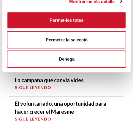
Cáritas expresa su preocupación por la
Mostrar-ne els detalls
situación en Ceuta y hace un llamamiento a
la protección de la dignidad humana
Permet-les totes
SIGUE LEYENDO
Permetre la selecció
Cáritas Barcelona acompaña a más de
4.100 personas en el dispositivo
extraordinario de regularización
Denega
SIGUE LEYENDO
La campana que canvia vides
SIGUE LEYENDO
El voluntariado, una oportunidad para
hacer crecer el Maresme
SIGUE LEYENDO