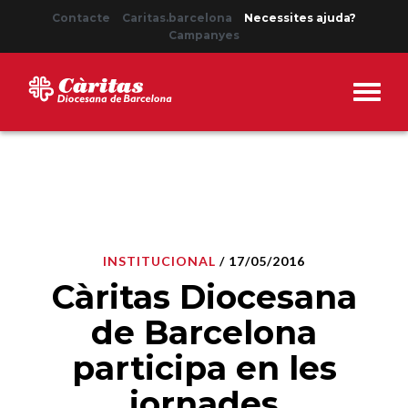
Contacte
Caritas.barcelona
Necessites ajuda?
Campanyes
INSTITUCIONAL
/ 17/05/2016
Càritas Diocesana
de Barcelona
participa en les
jornades