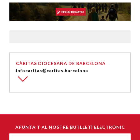
CÀRITAS DIOCESANA DE BARCELONA
infocaritas@caritas.barcelona
APUNTA'T AL NOSTRE BUTLLETÍ ELECTRÒNIC