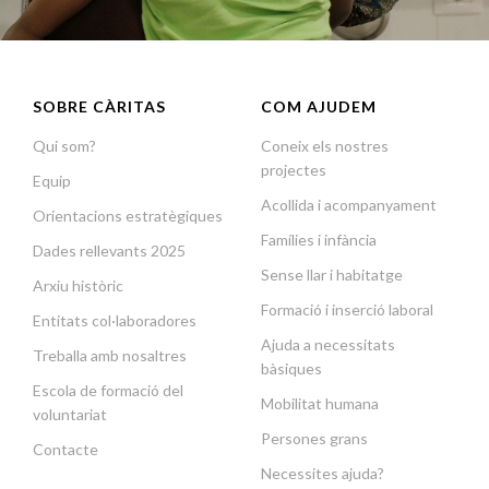
SOBRE CÀRITAS
COM AJUDEM
Qui som?
Coneix els nostres
projectes
Equip
Acollida i acompanyament
Orientacions estratègiques
Famílies i infància
Dades rellevants 2025
Sense llar i habitatge
Arxiu històric
Formació i inserció laboral
Entitats col·laboradores
Ajuda a necessitats
Treballa amb nosaltres
bàsiques
Escola de formació del
Mobilitat humana
voluntariat
Persones grans
Contacte
Necessites ajuda?