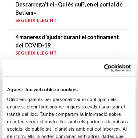
Descarrega’t el «Qui és qui?, en el portal de
Betlem»
SEGUEIX LLEGINT
4 maneres d’ajudar durant el confinament
del COVID-19
SEGUEIX LLEGINT
ENTRADES RELACIONADES
Campanya d’emergència pels afectats per
Aquest lloc web utilitza cookies
la DANA
Utilitzem galetes per personalitzar el contingut i els
SEGUEIX LLEGINT
anuncis, oferir funcions de mitjans socials i analitzar el
trànsit del lloc. També compartim la informació sobre
Una immersió en la tasca de Càritas
com feu servir el nostre lloc amb els partners de mitjans
Diocesana de Barcelona
socials, de publicitat i d'anàlisis amb qui col·laborem. Al
SEGUEIX LLEGINT
seu torn, ells la poden combinar amb altres dades que