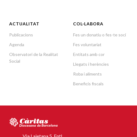
ACTUALITAT
COL·LABORA
Publicacions
Fes un donatiu o fes-te soci
Agenda
Fes voluntariat
Observatori de la Realitat
Entitats amb cor
Social
Llegats i herències
Roba i aliments
Beneficis fiscals
Via Laietana 5, Entl.