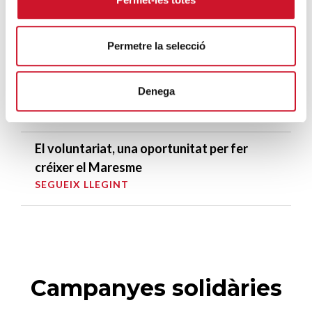
Càritas Barcelona acompanya més de
4.100 persones en el dispositiu
extraordinari de regularització
Permetre la selecció
SEGUEIX LLEGINT
Denega
La campana que canvia vides
SEGUEIX LLEGINT
El voluntariat, una oportunitat per fer
créixer el Maresme
SEGUEIX LLEGINT
Campanyes solidàries