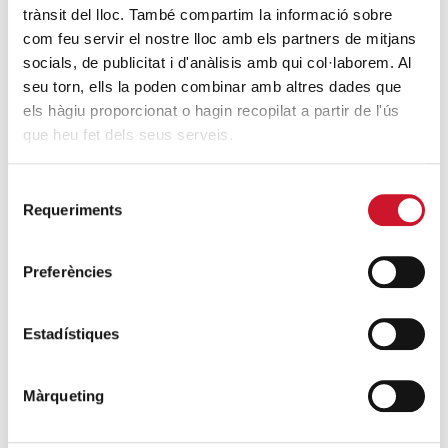
DARRERES ENTRADES
trànsit del lloc. També compartim la informació sobre
com feu servir el nostre lloc amb els partners de mitjans
Càritas expressa la seva preocupació per
socials, de publicitat i d'anàlisis amb qui col·laborem. Al
la situació a Ceuta i fa una crida a la
seu torn, ells la poden combinar amb altres dades que
protecció de la dignitat humana
els hàgiu proporcionat o hagin recopilat a partir de l'ús
SEGUEIX LLEGINT
que heu fet dels seus serveis.
Càritas Barcelona acompanya més de
Selecció
Requeriments
4.100 persones en el dispositiu
de
consentiment
extraordinari de regularització
SEGUEIX LLEGINT
Preferències
La campana que canvia vides
Estadístiques
SEGUEIX LLEGINT
Màrqueting
El voluntariat, una oportunitat per fer
créixer el Maresme