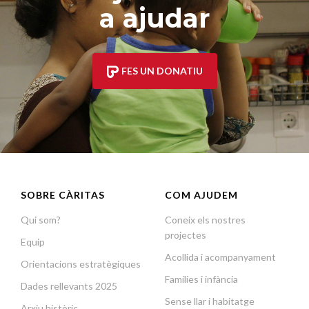
a ajudar
FES UN DONATIU
SOBRE CÀRITAS
COM AJUDEM
Qui som?
Coneix els nostres
projectes
Equip
Acollida i acompanyament
Orientacions estratègiques
Famílies i infància
Dades rellevants 2025
Sense llar i habitatge
Arxiu històric