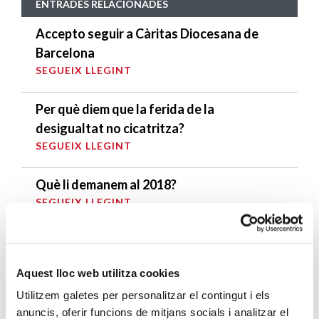
ENTRADES RELACIONADES
Accepto seguir a Càritas Diocesana de
Barcelona
SEGUEIX LLEGINT
Per què diem que la ferida de la
desigualtat no cicatritza?
SEGUEIX LLEGINT
Què li demanem al 2018?
SEGUEIX LLEGINT
“Jesús va néixer a les perifèries
existencials.»
Aquest lloc web utilitza cookies
SEGUEIX LLEGINT
Utilitzem galetes per personalitzar el contingut i els
anuncis, oferir funcions de mitjans socials i analitzar el