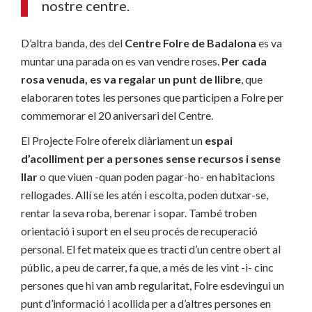
nostre centre.
D’altra banda, des del
Centre Folre de Badalona
es va
muntar una parada on es van vendre roses.
Per cada
rosa venuda, es va regalar un punt de llibre
, que
elaboraren totes les persones que participen a Folre per
commemorar el 20 aniversari del Centre.
El Projecte Folre ofereix diàriament un
espai
d’acolliment per a persones sense recursos i sense
llar
o que viuen -quan poden pagar-ho- en habitacions
rellogades. Allí se les atén i escolta, poden dutxar-se,
rentar la seva roba, berenar i sopar. També troben
orientació i suport en el seu procés de recuperació
personal. El fet mateix que es tracti d’un centre obert al
públic, a peu de carrer, fa que, a més de les vint -i- cinc
persones que hi van amb regularitat, Folre esdevingui un
punt d’informació i acollida per a d’altres persones en