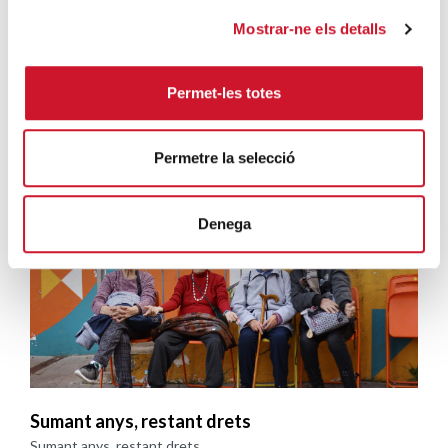
SEGUEIX LLEGINT
Mostrar-ne els detalls
Permet-les totes
Campanyes solidàries
Permetre la selecció
Denega
Sumant anys, restant drets
Sumant anys, restant drets ...