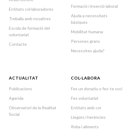
Formació i inserció laboral
Entitats col·laboradores
Ajuda a necessitats
Treballa amb nosaltres
bàsiques
Escola de formació del
Mobilitat humana
voluntariat
Persones grans
Contacte
Necessites ajuda?
ACTUALITAT
COL·LABORA
Publicacions
Fes un donatiu o fes-te soci
Agenda
Fes voluntariat
Observatori de la Realitat
Entitats amb cor
Social
Llegats i herències
Roba i aliments