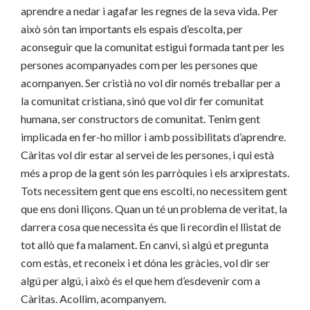
aprendre a nedar i agafar les regnes de la seva vida. Per
això són tan importants els espais d’escolta, per
aconseguir que la comunitat estigui formada tant per les
persones acompanyades com per les persones que
acompanyen. Ser cristià no vol dir només treballar per a
la comunitat cristiana, sinó que vol dir fer comunitat
humana, ser constructors de comunitat. Tenim gent
implicada en fer-ho millor i amb possibilitats d’aprendre.
Càritas vol dir estar al servei de les persones, i qui està
més a prop de la gent són les parròquies i els arxiprestats.
Tots necessitem gent que ens escolti, no necessitem gent
que ens doni lliçons. Quan un té un problema de veritat, la
darrera cosa que necessita és que li recordin el llistat de
tot allò que fa malament. En canvi, si algú et pregunta
com estàs, et reconeix i et dóna les gràcies, vol dir ser
algú per algú, i això és el que hem d’esdevenir com a
Càritas. Acollim, acompanyem.