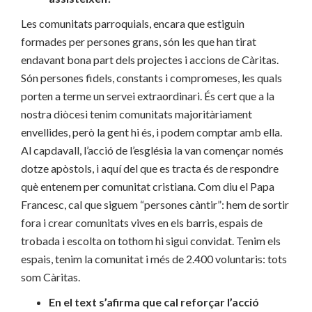
Les comunitats parroquials, encara que estiguin
formades per persones grans, són les que han tirat
endavant bona part dels projectes i accions de Càritas.
Són persones fidels, constants i compromeses, les quals
porten a terme un servei extraordinari. És cert que a la
nostra diòcesi tenim comunitats majoritàriament
envellides, però la gent hi és, i podem comptar amb ella.
Al capdavall, l’acció de l’església la van començar només
dotze apòstols, i aquí del que es tracta és de respondre
què entenem per comunitat cristiana. Com diu el Papa
Francesc, cal que siguem “persones càntir”: hem de sortir
fora i crear comunitats vives en els barris, espais de
trobada i escolta on tothom hi sigui convidat. Tenim els
espais, tenim la comunitat i més de 2.400 voluntaris: tots
som Càritas.
En el text s’afirma que cal reforçar l’acció