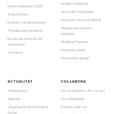
Famílies i infància
Dades rellevants 2025
Sense llar i habitatge
Arxiu històric
Formació i inserció laboral
Entitats col·laboradores
Ajuda a necessitats
Treballa amb nosaltres
bàsiques
Escola de formació del
Mobilitat humana
voluntariat
Persones grans
Contacte
Necessites ajuda?
ACTUALITAT
COL·LABORA
Publicacions
Fes un donatiu o fes-te soci
Agenda
Fes voluntariat
Observatori de la Realitat
Entitats amb cor
Social