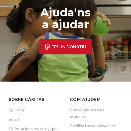
Ajuda'ns
a ajudar
FES UN DONATIU
SOBRE CÀRITAS
COM AJUDEM
Qui som?
Coneix els nostres
projectes
Equip
Acollida i acompanyament
Orientacions estratègiques