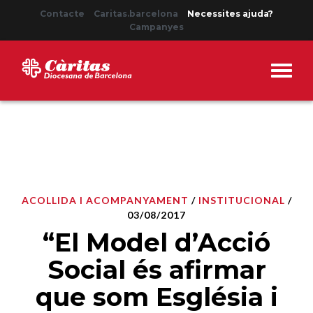
Contacte
Caritas.barcelona
Necessites ajuda?
Campanyes
ACOLLIDA I ACOMPANYAMENT
/
INSTITUCIONAL
/
03/08/2017
“El Model d’Acció
Social és afirmar
que som Església i