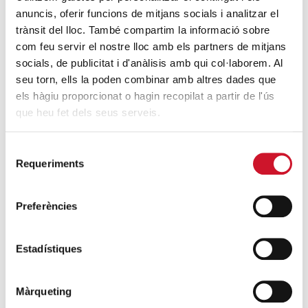
Evidentment. Hi ha moltes parròquies que estan actuant
anuncis, oferir funcions de mitjans socials i analitzar el
en aquest sentit. Estem cridats a sortir fora, a bastir
trànsit del lloc. També compartim la informació sobre
ponts, a crear nous espais de trobada no necessàriament
com feu servir el nostre lloc amb els partners de mitjans
dins de les parròquies, sinó també fora d’elles. L’
Evangelii
socials, de publicitat i d'anàlisis amb qui col·laborem. Al
seu torn, ells la poden combinar amb altres dades que
Gaudium
del Papa Francesc parla clarament del que vol
els hàgiu proporcionat o hagin recopilat a partir de l'ús
dir evangelització a la ciutat, i això es materialitza en ser
que heu fet dels seus serveis.
presents en les persones des de les persones i en la seva
vida quotidiana.
Selecció
Requeriments
de
consentiment
Preferències
Estadístiques
Model d'Acció Social
Màrqueting