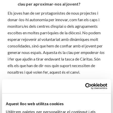
clau per aproximar-nos al jovent?
Els joves han de ser protagonistes de nous projectes i
donar-los-hi autonomia per innovar, com fan els caps i
monitors/es dels centres d’esplai o dels agrupaments
escoltes en moltes parròquies de la diòcesi. No podem
esperar rejovenir al voluntariat amb dinàmiques molt
consolidades, sinó que hem de confiar amb el jovent per
generar nous espais. Aquesta és la clau per
empoderar-los
i fer que ajudin a tirar endavant la tasca de Càritas. Són
ells els que han de dir-nos quin suport necessiten de
nosaltres i què volen fer, aquest és el canvi.
El Papa Francesc ha demanat en nombroses
ocasions a les parròquies que «obrin les portes
i deixin que Jesús pugui sortir». El nou Model
d’Acció Social (MAS) va en consonància amb
Aquest lloc web utilitza cookies
aquest plantejament?
Utilitzem galetes per personalitzar el contingut i els