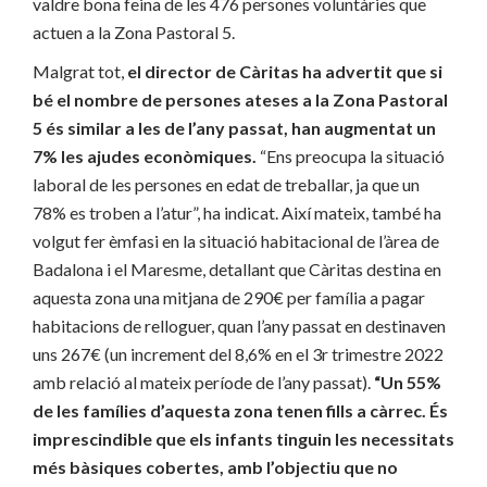
valdre bona feina de les 476 persones voluntàries que
actuen a la Zona Pastoral 5.
Malgrat tot,
el director de Càritas ha advertit que si
bé el nombre de persones ateses a la Zona Pastoral
5 és similar a les de l’any passat, han augmentat un
7% les ajudes econòmiques.
“Ens preocupa la situació
laboral de les persones en edat de treballar, ja que un
78% es troben a l’atur”, ha indicat. Així mateix, també ha
volgut fer èmfasi en la situació habitacional de l’àrea de
Badalona i el Maresme, detallant que Càritas destina en
aquesta zona una mitjana de 290€ per família a pagar
habitacions de relloguer, quan l’any passat en destinaven
uns 267€ (un increment del 8,6% en el 3r trimestre 2022
amb relació al mateix període de l’any passat).
“Un 55%
de les famílies d’aquesta zona tenen fills a càrrec. És
imprescindible que els infants tinguin les necessitats
més bàsiques cobertes, amb l’objectiu que no