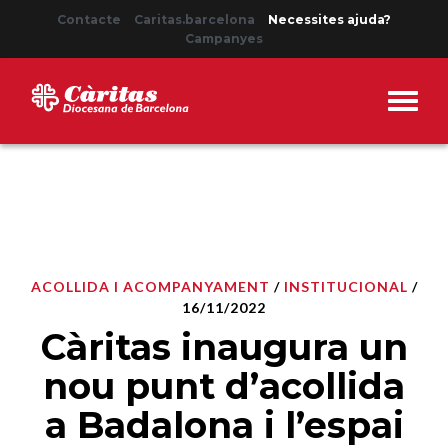
Contacte
Caritas.barcelona
Necessites ajuda?
Campanyes
ACOLLIDA I ACOMPANYAMENT
/
INSTITUCIONAL
/
16/11/2022
Càritas inaugura un
nou punt d’acollida
a Badalona i l’espai