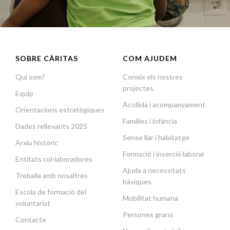
SOBRE CÀRITAS
COM AJUDEM
Qui som?
Coneix els nostres
projectes
Equip
Acollida i acompanyament
Orientacions estratègiques
Famílies i infància
Dades rellevants 2025
Sense llar i habitatge
Arxiu històric
Formació i inserció laboral
Entitats col·laboradores
Ajuda a necessitats
Treballa amb nosaltres
bàsiques
Escola de formació del
Mobilitat humana
voluntariat
Persones grans
Contacte