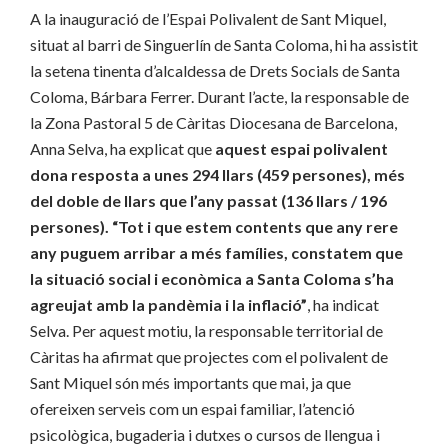
A la inauguració de l’Espai Polivalent de Sant Miquel,
situat al barri de Singuerlín de Santa Coloma, hi ha assistit
la setena tinenta d’alcaldessa de Drets Socials de Santa
Coloma, Bárbara Ferrer. Durant l’acte, la responsable de
la Zona Pastoral 5 de Càritas Diocesana de Barcelona,
Anna Selva, ha explicat que
aquest espai polivalent
dona resposta a unes 294 llars (459 persones), més
del doble de llars que l’any passat (136 llars / 196
persones). “Tot i que estem contents que any rere
any puguem arribar a més famílies, constatem que
la situació social i econòmica a Santa Coloma s’ha
agreujat amb la pandèmia i la inflació”
, ha indicat
Selva. Per aquest motiu, la responsable territorial de
Càritas ha afirmat que projectes com el polivalent de
Sant Miquel són més importants que mai, ja que
ofereixen serveis com un espai familiar, l’atenció
psicològica, bugaderia i dutxes o cursos de llengua i