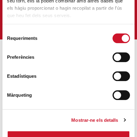
seu torn, ells la poden combinar amb altres dades que
Correu-
els hàgiu proporcionat o hagin recopilat a partir de l'ús
E
*
que heu fet dels seus serveis.
M'HI VULL SUBSCRIURE
Selecció
Requeriments
de
consentiment
Preferències
ENTRADES MÉS POPULARS
Càritas adequa la seva acció social a les
Estadístiques
noves mesures excepcionals generades
pel COVID-19
Màrqueting
SEGUEIX LLEGINT
Descarrega’t el manual de la corona
Mostrar-ne els detalls
d’Advent
SEGUEIX LLEGINT