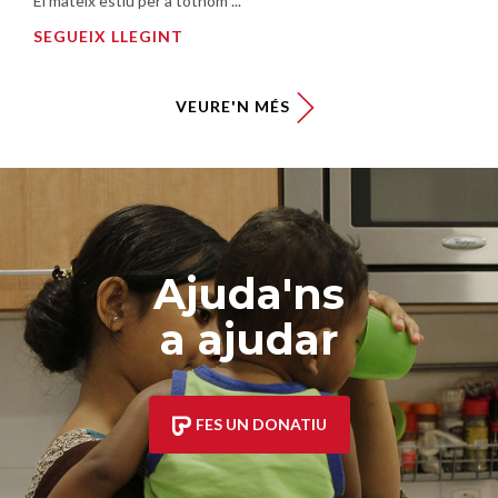
El mateix estiu per a tothom ...
SEGUEIX LLEGINT
VEURE'N MÉS
Ajuda'ns
a ajudar
FES UN DONATIU