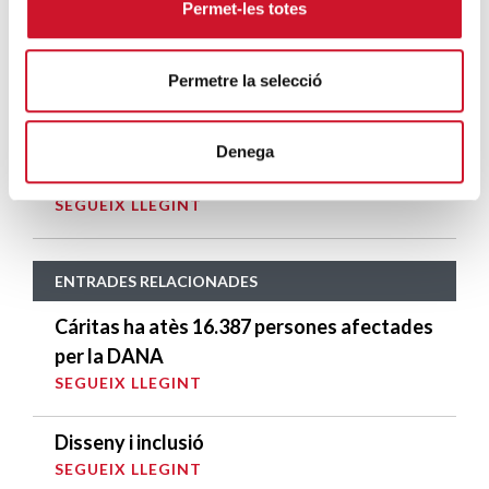
Permet-les totes
Descarrega’t el «Qui és qui?, en el portal de
Betlem»
Permetre la selecció
SEGUEIX LLEGINT
4 maneres d’ajudar durant el confinament
Denega
del COVID-19
SEGUEIX LLEGINT
ENTRADES RELACIONADES
Cáritas ha atès 16.387 persones afectades
per la DANA
SEGUEIX LLEGINT
Disseny i inclusió
SEGUEIX LLEGINT