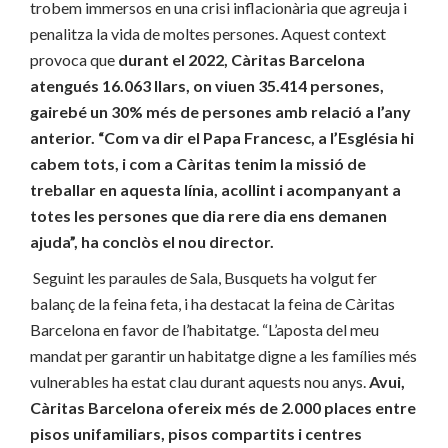
trobem immersos en una crisi inflacionària que agreuja i
penalitza la vida de moltes persones. Aquest context
provoca que
durant el 2022, Càritas Barcelona
atengués 16.063 llars, on viuen 35.414 persones,
gairebé un 30% més de persones amb relació a l’any
anterior. “Com va dir el Papa Francesc, a l’Església hi
cabem tots, i com a Càritas tenim la missió de
treballar en aquesta línia, acollint i acompanyant a
totes les persones que dia rere dia ens demanen
ajuda”, ha conclòs el nou director.
Seguint les paraules de Sala, Busquets ha volgut fer
balanç de la feina feta, i ha destacat la feina de Càritas
Barcelona en favor de l’habitatge. “L’aposta del meu
mandat per garantir un habitatge digne a les famílies més
vulnerables ha estat clau durant aquests nou anys.
Avui,
Càritas Barcelona ofereix més de 2.000 places entre
pisos unifamiliars, pisos compartits i centres