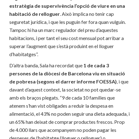
estratègia de supervivència l’opció de viure en una
habitació de relloguer
. Això implica no tenir cap
seguretat jurídica, i que les puguin fer fora quan vulguin.
Tampoc hi ha un marc regulador del preu d’aquestes
habitacions, i per tant el seu cost mensual pot arribar a
superar l’augment que s’està produint en el lloguer
d’habitatges”.
D’altra banda, Sala ha recordat que
1 de cada 3
persones de la diòcesi de Barcelona viu en situació
de pobresa (segons el darrer informe FOESSA)
, i que
davant d’aquest context, la societat no pot quedar-se
amb els braços plegats. “9 de cada 10 famílies que
atenem s’han vist obligades a reduir la despesa en
alimentació, el 43% no poden seguir una dieta adequada, i
un 65% han deixat de comprar productes frescos. Prop
de 4.000 llars que acompanyem no poden pagar les
despeses de l’habitatge (lloguer o relloguer) o