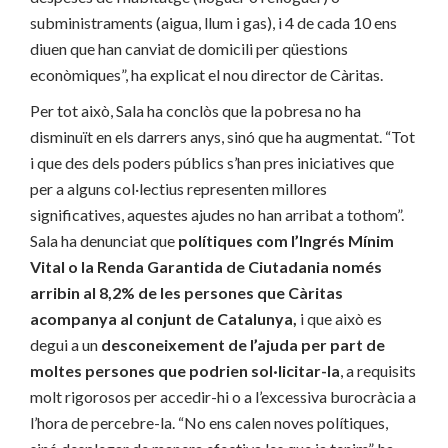
subministraments (aigua, llum i gas), i 4 de cada 10 ens
diuen que han canviat de domicili per qüestions
econòmiques”, ha explicat el nou director de Càritas.
Per tot això, Sala ha conclòs que la pobresa no ha
disminuït en els darrers anys, sinó que ha augmentat. “Tot
i que des dels poders públics s’han pres iniciatives que
per a alguns col·lectius representen millores
significatives, aquestes ajudes no han arribat a tothom”.
Sala ha denunciat que
polítiques com l’Ingrés Mínim
Vital o la Renda Garantida de Ciutadania només
arribin al 8,2% de les persones que Càritas
acompanya al conjunt de Catalunya,
i que això es
degui a un
desconeixement de l’ajuda per part de
moltes persones que podrien sol·licitar-la
, a requisits
molt rigorosos per accedir-hi o a l’excessiva burocràcia a
l’hora de percebre-la. “No ens calen noves polítiques,