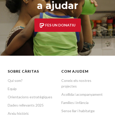
a ajudar
FES UN DONATIU
SOBRE CÀRITAS
COM AJUDEM
Qui som?
Coneix els nostres
projectes
Equip
Acollida i acompanyament
Orientacions estratègiques
Famílies i infància
Dades rellevants 2025
Sense llar i habitatge
Arxiu històric