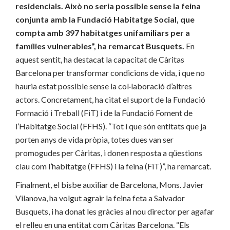
residencials. Això no seria possible sense la feina
conjunta amb la Fundació Habitatge Social, que
compta amb 397 habitatges unifamiliars per a
famílies vulnerables”, ha remarcat Busquets.
En
aquest sentit, ha destacat la capacitat de Càritas
Barcelona per transformar condicions de vida, i que no
hauria estat possible sense la col·laboració d’altres
actors. Concretament, ha citat el suport de la Fundació
Formació i Treball (FiT) i de la Fundació Foment de
l’Habitatge Social (FFHS). “Tot i que són entitats que ja
porten anys de vida pròpia, totes dues van ser
promogudes per Càritas, i donen resposta a qüestions
clau com l’habitatge (FFHS) i la feina (FiT)”, ha remarcat.
Finalment, el bisbe auxiliar de Barcelona, Mons. Javier
Vilanova, ha volgut agrair la feina feta a Salvador
Busquets, i ha donat les gràcies al nou director per agafar
el relleu en una entitat com Càritas Barcelona. “Els