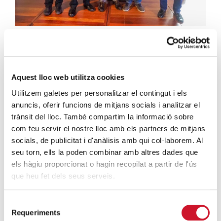
En nom del Cardenal Arquebisbe Mons. Joan Josep
Omella, Vilanova ha encoratjat a l’Eduard Sala a
continuar treballant com fins ara, en sintonia amb
Aquest lloc web utilitza cookies
l’evangeli i amb el compromís de Jesús cap a les persones
Utilitzem galetes per personalitzar el contingut i els
més febles.
“La persona que decideix fer-se
anuncis, oferir funcions de mitjans socials i analitzar el
voluntària o aquella que participa en la seva Càritas
trànsit del lloc. També compartim la informació sobre
Parroquial, aquella que escolta a qui està patint, són
com feu servir el nostre lloc amb els partners de mitjans
exemple d’aquesta lluita contra l’individualisme
socials, de publicitat i d'anàlisis amb qui col·laborem. Al
imperant que vivim. L’Església és sinònim de
seu torn, ells la poden combinar amb altres dades que
comunitat. Càritas és sinònim de comunitat, i és
els hàgiu proporcionat o hagin recopilat a partir de l'ús
important que a més de cobrir necessitats
que heu fet dels seus serveis.
materials, també cobreixi les necessitats espirituals
dels qui demanen ajuda”
, ha conclòs.
Selecció
Requeriments
de
Mons. Joan Josep Omella ha agraït la feina de Salvador