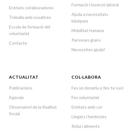
Formació i inserció laboral
Entitats col·laboradores
Ajuda a necessitats
Treballa amb nosaltres
bàsiques
Escola de formació del
Mobilitat humana
voluntariat
Persones grans
Contacte
Necessites ajuda?
ACTUALITAT
COL·LABORA
Publicacions
Fes un donatiu o fes-te soci
Agenda
Fes voluntariat
Observatori de la Realitat
Entitats amb cor
Social
Llegats i herències
Roba i aliments