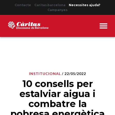
Contacte
Caritas.barcelona
Necessites ajuda?
Campanyes
INSTITUCIONAL
/ 22/05/2022
10 consells per
estalviar aigua i
combatre la
pobresa energètica