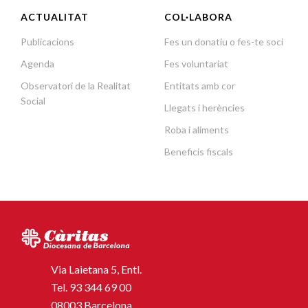
ACTUALITAT
COL·LABORA
Publicacions
Fes un donatiu o fes-te soci
Agenda
Fes voluntariat
Observatori de la Realitat
Entitats amb cor
Social
Llegats i herències
Roba i aliments
Beneficis fiscals
Via Laietana 5, Entl.
Tel.
93 344 69 00
08003 Barcelona.