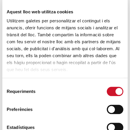
extraordinari de regularització
SEGUEIX LLEGINT
Aquest lloc web utilitza cookies
Utilitzem galetes per personalitzar el contingut i els
La campana que canvia vides
anuncis, oferir funcions de mitjans socials i analitzar el
SEGUEIX LLEGINT
trànsit del lloc. També compartim la informació sobre
com feu servir el nostre lloc amb els partners de mitjans
El voluntariat, una oportunitat per fer
socials, de publicitat i d'anàlisis amb qui col·laborem. Al
créixer el Maresme
seu torn, ells la poden combinar amb altres dades que
SEGUEIX LLEGINT
els hàgiu proporcionat o hagin recopilat a partir de l'ús
que heu fet dels seus serveis.
Selecció
Requeriments
de
consentiment
Campanyes solidàries
Preferències
Estadístiques