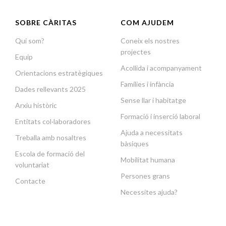
SOBRE CÀRITAS
COM AJUDEM
Qui som?
Coneix els nostres
projectes
Equip
Acollida i acompanyament
Orientacions estratègiques
Famílies i infància
Dades rellevants 2025
Sense llar i habitatge
Arxiu històric
Formació i inserció laboral
Entitats col·laboradores
Ajuda a necessitats
Treballa amb nosaltres
bàsiques
Escola de formació del
Mobilitat humana
voluntariat
Persones grans
Contacte
Necessites ajuda?