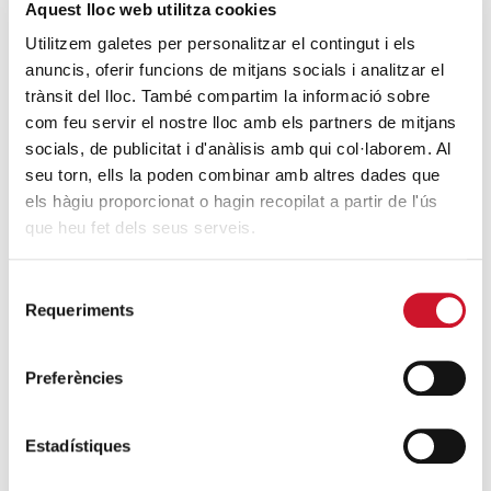
Aquest lloc web utilitza cookies
ENTRADES RELACIONADES
Utilitzem galetes per personalitzar el contingut i els
Banc dels Aliments, Càritas Diocesana de
anuncis, oferir funcions de mitjans socials i analitzar el
Barcelona i Creu Roja proposen una
trànsit del lloc. També compartim la informació sobre
evolució en el model de distribució social
com feu servir el nostre lloc amb els partners de mitjans
socials, de publicitat i d'anàlisis amb qui col·laborem. Al
d’aliments
seu torn, ells la poden combinar amb altres dades que
SEGUEIX LLEGINT
els hàgiu proporcionat o hagin recopilat a partir de l'ús
que heu fet dels seus serveis.
Cáritas ha atès 16.387 persones afectades
per la DANA
Selecció
SEGUEIX LLEGINT
Requeriments
de
consentiment
Propostes polítiques per les eleccions
Preferències
municipals 2023
SEGUEIX LLEGINT
Estadístiques
Càritas Diocesana de Barcelona recapta