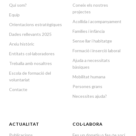
Qui som?
Coneix els nostres
projectes
Equip
Acollida i acompanyament
Orientacions estratègiques
Famílies i infància
Dades rellevants 2025
Sense llar i habitatge
Arxiu històric
Formació i inserció laboral
Entitats col·laboradores
Ajuda a necessitats
Treballa amb nosaltres
bàsiques
Escola de formació del
Mobilitat humana
voluntariat
Persones grans
Contacte
Necessites ajuda?
ACTUALITAT
COL·LABORA
Publicacions
Fes un donatiu o fes-te soci