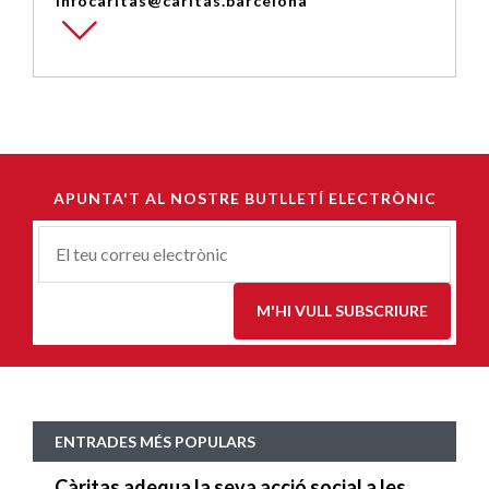
infocaritas@caritas.barcelona
APUNTA'T AL NOSTRE BUTLLETÍ ELECTRÒNIC
Correu-
E
*
M'HI VULL SUBSCRIURE
ENTRADES MÉS POPULARS
Càritas adequa la seva acció social a les