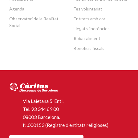
Agenda
Fes voluntariat
Observatori de la Realitat
Entitats amb cor
Social
Llegats i herències
Roba i aliments
Beneficis fiscals
Via Laietana 5, Entl.
Tel.
93 344 69 00
08003 Barcelona.
N.000153 (Registre d'entitats religioses)