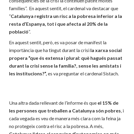
conseqüències de la crisi la continuen patint moltes
famílies”. En aquest sentit, el cardenal va destacar que
“
Catalunya registra un risc a la pobresa inferior a la
resta d’Espanya, tot i que afecta al 20% de la
població
”.
En aquest sentit, però, es va posar de manifest la
importància que ha tingut durant la crisi
la xarxa social
propera “que és extensa i plural: què hagués passat
durant la crisi sense la família?, sense les amistats i
les institucions?”,
es va preguntar el cardenal Sistach.
Una altra dada rellevant de l’informe és que
el 15% de
les persones que treballen a Catalunya són pobres
, i
cada vegada es veu de manera més clara com la feina ja
no protegeix contra el risc a la pobresa. A més,
Catalunya lidera el ranquing d’autonomies on més