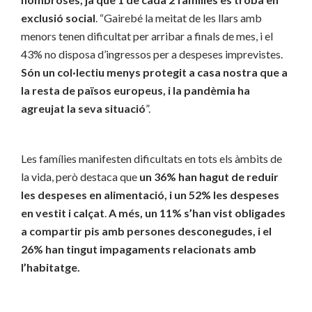
exclusió social
. “Gairebé la meitat de les llars amb
menors tenen dificultat per arribar a finals de mes, i el
43% no disposa d’ingressos per a despeses imprevistes.
Són un col·lectiu menys protegit a casa nostra que a
la resta de països europeus, i la pandèmia ha
agreujat la seva situació
”.
Les famílies manifesten dificultats en tots els àmbits de
la vida, però destaca que
un 36% han hagut de reduir
les despeses en alimentació, i un 52% les despeses
en vestit i calçat
.
A més, un 11% s’han vist obligades
a compartir pis amb persones desconegudes, i el
26% han tingut impagaments relacionats amb
l’habitatge.