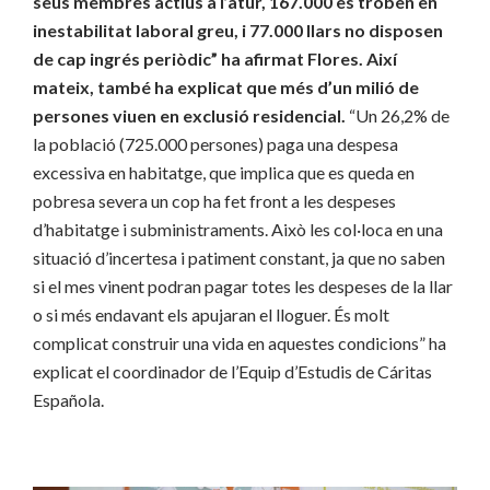
seus membres actius a l’atur, 167.000 es troben en
inestabilitat laboral greu, i 77.000 llars no disposen
de cap ingrés periòdic” ha afirmat Flores. Així
mateix, també ha explicat que més d’un milió de
persones viuen en exclusió residencial.
“Un 26,2% de
la població (725.000 persones) paga una despesa
excessiva en habitatge, que implica que es queda en
pobresa severa un cop ha fet front a les despeses
d’habitatge i subministraments. Això les col·loca en una
situació d’incertesa i patiment constant, ja que no saben
si el mes vinent podran pagar totes les despeses de la llar
o si més endavant els apujaran el lloguer. És molt
complicat construir una vida en aquestes condicions” ha
explicat el coordinador de l’Equip d’Estudis de Cáritas
Española.