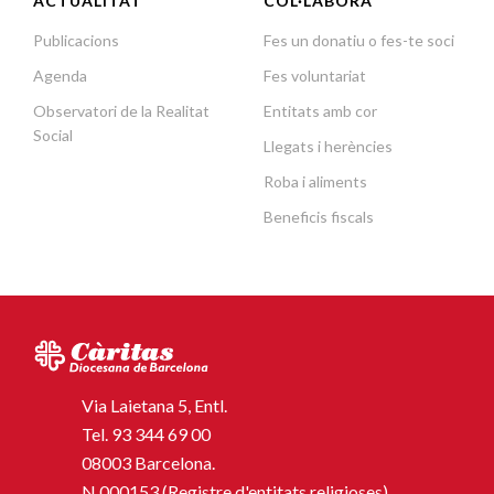
ACTUALITAT
COL·LABORA
Publicacions
Fes un donatiu o fes-te soci
Agenda
Fes voluntariat
Observatori de la Realitat
Entitats amb cor
Social
Llegats i herències
Roba i aliments
Beneficis fiscals
Via Laietana 5, Entl.
Tel.
93 344 69 00
08003 Barcelona.
N.000153 (Registre d'entitats religioses)