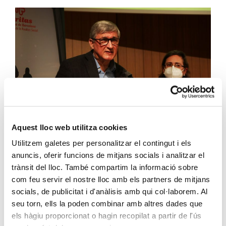
Aquest lloc web utilitza cookies
Utilitzem galetes per personalitzar el contingut i els
anuncis, oferir funcions de mitjans socials i analitzar el
trànsit del lloc. També compartim la informació sobre
Un nou impuls de l’estat del benestar
com feu servir el nostre lloc amb els partners de mitjans
socials, de publicitat i d'anàlisis amb qui col·laborem. Al
seu torn, ells la poden combinar amb altres dades que
El director de Càritas Diocesana de Barcelona, Salvador
els hàgiu proporcionat o hagin recopilat a partir de l'ús