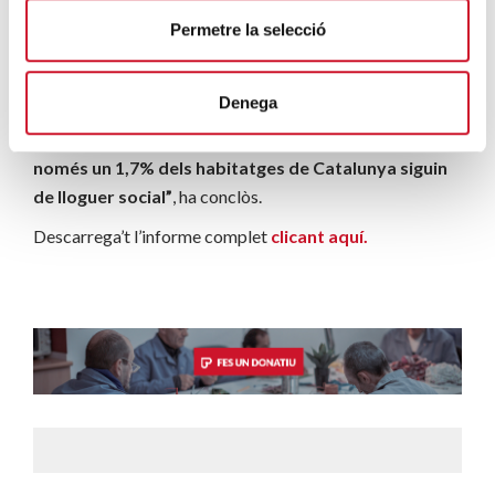
les mesures urgents per fer front a l’emergència
Permetre la selecció
habitacional, però calen, en paral·lel, mesures
estructurals que evitin futures emergències
Denega
habitacionals, i que concentrin els esforços en l’augment
del parc d’habitatge social.
És incomprensible que
només un 1,7% dels habitatges de Catalunya siguin
de lloguer social”
, ha conclòs.
Descarrega’t l’informe complet
clicant aquí.