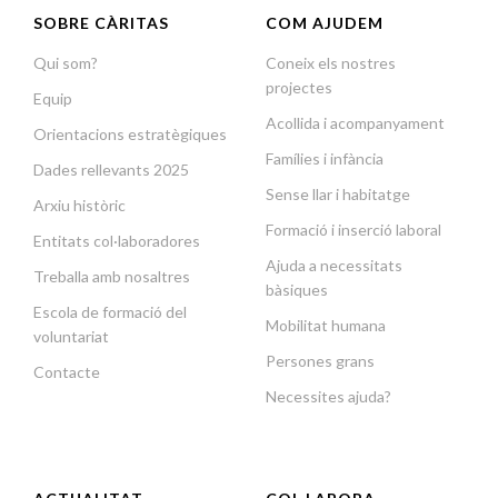
SOBRE CÀRITAS
COM AJUDEM
Qui som?
Coneix els nostres
projectes
Equip
Acollida i acompanyament
Orientacions estratègiques
Famílies i infància
Dades rellevants 2025
Sense llar i habitatge
Arxiu històric
Formació i inserció laboral
Entitats col·laboradores
Ajuda a necessitats
Treballa amb nosaltres
bàsiques
Escola de formació del
Mobilitat humana
voluntariat
Persones grans
Contacte
Necessites ajuda?