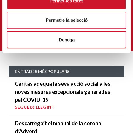
Permet-les totes
APUNTA'T AL NOSTRE BUTLLETÍ ELECTRÒNIC
Correu-
Permetre la selecció
E
*
M'HI VULL SUBSCRIURE
Denega
ENTRADES MÉS POPULARS
Càritas adequa la seva acció social a les
noves mesures excepcionals generades
pel COVID-19
SEGUEIX LLEGINT
Descarrega’t el manual de la corona
d’Advent