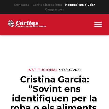
Contacte
Caritas.barcelona
Necessites ajuda?
Campanyes
INSTITUCIONAL
/ 17/10/2025
Cristina Garcia:
“Sovint ens
identifiquen per la
roba o els aliments,