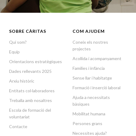
SOBRE CÀRITAS
COM AJUDEM
Qui som?
Coneix els nostres
projectes
Equip
Acollida i acompanyament
Orientacions estratègiques
Famílies i infància
Dades rellevants 2025
Sense llar i habitatge
Arxiu històric
Formació i inserció laboral
Entitats col·laboradores
Ajuda a necessitats
Treballa amb nosaltres
bàsiques
Escola de formació del
Mobilitat humana
voluntariat
Persones grans
Contacte
Necessites ajuda?