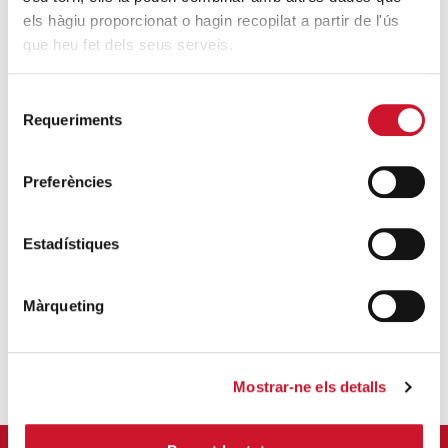
els hàgiu proporcionat o hagin recopilat a partir de l'ús
que heu fet dels seus serveis.
Selecció
Requeriments
de
consentiment
Preferències
Estadístiques
CÀRITAS DIOCESANA DE BARCELONA
infocaritas@caritas.barcelona
Màrqueting
Mostrar-ne els detalls