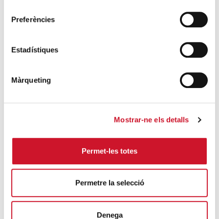
estrenen un documental sobre el
consentiment
sensellarisme
Preferències
SEGUEIX LLEGINT
Estadístiques
Vesta, un projecte pilot amb voluntat de
créixer
SEGUEIX LLEGINT
Màrqueting
Aquesta nit, més de 1.000 persones
dormiran al carrer
Mostrar-ne els detalls
SEGUEIX LLEGINT
Permet-les totes
Recerca sobre famílies en situació de
sensellarisme a Barcelona
SEGUEIX LLEGINT
Permetre la selecció
Denega
DARRERES ENTRADES