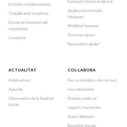
Formació i inserció laboral
Entitats col·laboradores
Ajuda a necessitats
Treballa amb nosaltres
bàsiques
Escola de formació del
Mobilitat humana
voluntariat
Persones grans
Contacte
Necessites ajuda?
ACTUALITAT
COL·LABORA
Publicacions
Fes un donatiu o fes-te soci
Agenda
Fes voluntariat
Observatori de la Realitat
Entitats amb cor
Social
Llegats i herències
Roba i aliments
Beneficis fiscals