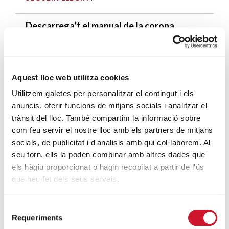
Descarrega’t el manual de la corona
d’Advent
SEGUEIX LLEGINT
Aquest lloc web utilitza cookies
Descarrega’t el «Qui és qui?, en el portal de
Betlem»
Utilitzem galetes per personalitzar el contingut i els
anuncis, oferir funcions de mitjans socials i analitzar el
SEGUEIX LLEGINT
trànsit del lloc. També compartim la informació sobre
com feu servir el nostre lloc amb els partners de mitjans
4 maneres d’ajudar durant el confinament
socials, de publicitat i d'anàlisis amb qui col·laborem. Al
del COVID-19
seu torn, ells la poden combinar amb altres dades que
SEGUEIX LLEGINT
els hàgiu proporcionat o hagin recopilat a partir de l'ús
que heu fet dels seus serveis.
ENTRADES RELACIONADES
Selecció
Joves voluntaris de Càritas Catalunya
Requeriments
de