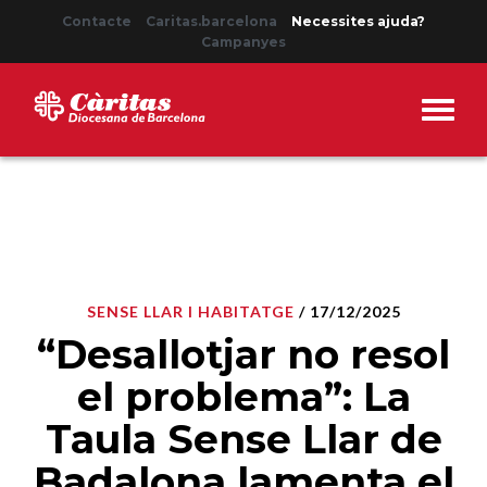
Contacte
Caritas.barcelona
Necessites ajuda?
Campanyes
SENSE LLAR I HABITATGE
/ 17/12/2025
“Desallotjar no resol
el problema”: La
Taula Sense Llar de
Badalona lamenta el