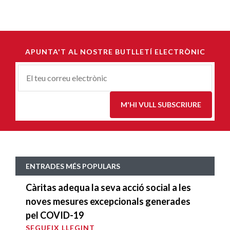
APUNTA'T AL NOSTRE BUTLLETÍ ELECTRÒNIC
Correu-
E
*
M'HI VULL SUBSCRIURE
ENTRADES MÉS POPULARS
Càritas adequa la seva acció social a les
noves mesures excepcionals generades
pel COVID-19
SEGUEIX LLEGINT