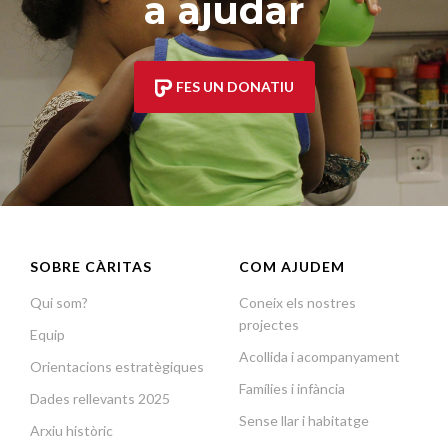
a ajudar
FES UN DONATIU
SOBRE CÀRITAS
COM AJUDEM
Qui som?
Coneix els nostres
projectes
Equip
Acollida i acompanyament
Orientacions estratègiques
Famílies i infància
Dades rellevants 2025
Sense llar i habitatge
Arxiu històric