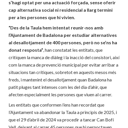
s’hagi optat per una actuació forçada, sense oferir
cap alternativa social ni residencial a llarg termini
per a les persones que hi vivien.
“Des de la Taula hem intentat reunir-nos amb
l’Ajuntament de Badalona per estudiar alternatives
al desallotjament de 400 persones, però no se’ns ha
donat resposta”
, han constatat les entitats, que
critiquen la manca de diàleg i la inacció del consistori, així
com la manca de prevenció municipal per evitar arribar a
situacions tan crítiques, sobretot en aquests mesos més
freds, i mantenint el desallotjament quan Badalona ha
patit pluges tant intenses com les del dia d’ahir, que
afecten especialment les persones que viuen al carrer.
Les entitats que conformen l’ens han recordat que
l’Ajuntament va abandonar la Taula a principis de 2025, i
que el 29 d’abril de 2024 va procedir a tancar Can Bofí
Vell, deixant al carrer 45 persones que hi pernoctaven