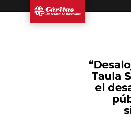
“Desalo
Taula 
el des
púb
s