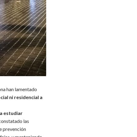
alona han lamentado
ial ni residencial a
a estudiar
 constatado las
 de prevención
 fríos, y manteniendo