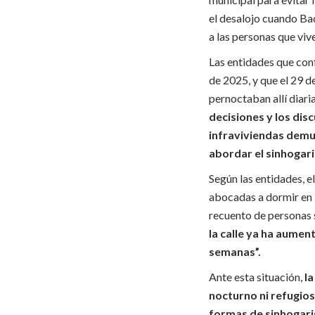
el desalojo cuando Bad
a las personas que vive
Las entidades que con
de 2025, y que el 29 d
pernoctaban allí diar
decisiones y los dis
infraviviendas demu
abordar el sinhogari
Según las entidades, e
abocadas a dormir en l
recuento de personas 
la calle ya ha aume
semanas”.
Ante esta situación,
l
nocturno ni refugios
formas de sinhogari