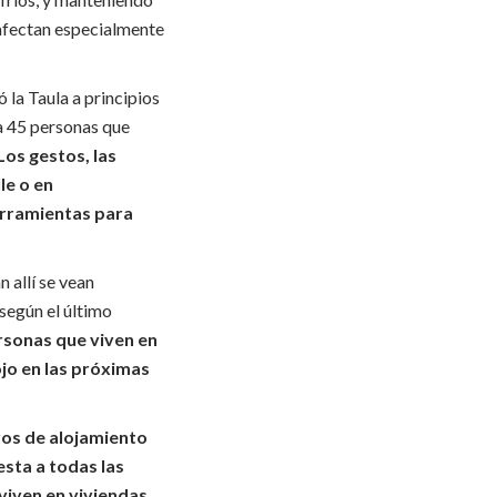
 afectan especialmente
la Taula a principios
 a 45 personas que
Los gestos, las
le o en
erramientas para
 allí se vean
 según el último
ersonas que viven en
jo en las próximas
ros de alojamiento
sta a todas las
viven en viviendas