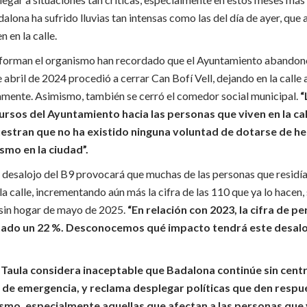
alona ha sufrido lluvias tan intensas como las del día de ayer, que
n en la calle.
forman el organismo han recordado que el Ayuntamiento abandonó 
e abril de 2024 procedió a cerrar Can Bofí Vell, dejando en la calle
iamente. Asimismo, también se cerró el comedor social municipal.
“
cursos del Ayuntamiento hacia las personas que viven en la cal
estran que no ha existido ninguna voluntad de dotarse de h
smo en la ciudad”.
l desalojo del B9 provocará que muchas de las personas que residían
a calle, incrementando aún más la cifra de las 110 que ya lo hacen,
sin hogar de mayo de 2025.
“
En relación con 2023, la cifra de p
ntado un 22 %. Desconocemos qué impacto tendrá este desalo
a Taula considera inaceptable que Badalona continúe sin cent
 de emergencia, y reclama desplegar políticas que den respue
smo, especialmente aquellas que afectan a las personas que 