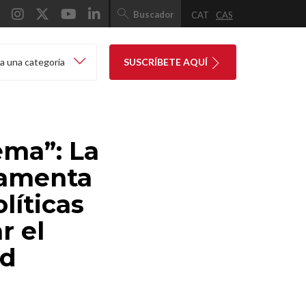
Buscador
CAT
CAS
a una categoría
SUSCRÍBETE AQUÍ
ema”: La
lamenta
líticas
r el
ad