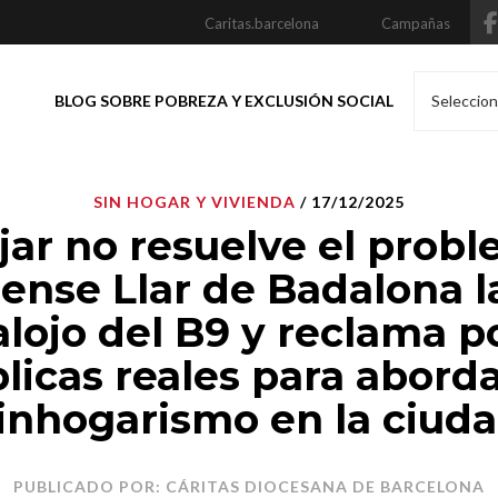
Caritas.barcelona
Campañas
BLOG SOBRE POBREZA Y EXCLUSIÓN SOCIAL
Seleccion
SIN HOGAR Y VIVIENDA
/ 17/12/2025
jar no resuelve el probl
Sense Llar de Badalona 
alojo del B9 y reclama po
licas reales para aborda
inhogarismo en la ciud
PUBLICADO POR: CÁRITAS DIOCESANA DE BARCELONA