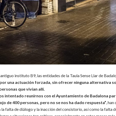
l antiguo instituto B9, las entidades de la Taula Sense Llar de Bad
or una actuación forzada, sin ofrecer ninguna alternativa soc
personas que vivían allí.
os intentado reunirnos con el Ayuntamiento de Badalona par
lojo de 400 personas, pero no se nos ha dado respuesta”
, han
 la falta de diálogo y la inacción del consistorio, así como la falta
llegar a situaciones tan críticas, especialmente en estos meses más