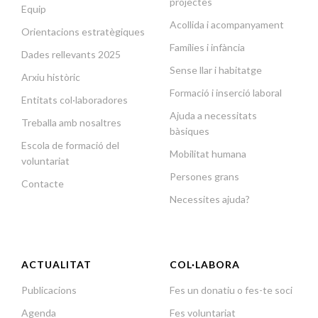
projectes
Equip
Acollida i acompanyament
Orientacions estratègiques
Famílies i infància
Dades rellevants 2025
Sense llar i habitatge
Arxiu històric
Formació i inserció laboral
Entitats col·laboradores
Ajuda a necessitats
Treballa amb nosaltres
bàsiques
Escola de formació del
Mobilitat humana
voluntariat
Persones grans
Contacte
Necessites ajuda?
ACTUALITAT
COL·LABORA
Publicacions
Fes un donatiu o fes-te soci
Agenda
Fes voluntariat