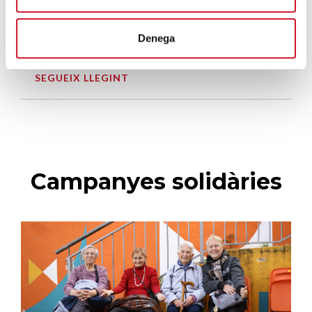
SEGUEIX LLEGINT
Denega
El voluntariat, una oportunitat per fer
créixer el Maresme
SEGUEIX LLEGINT
Campanyes solidàries