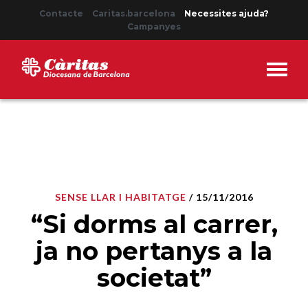
Contacte
Caritas.barcelona
Necessites ajuda?
Campanyes
SENSE LLAR I HABITATGE
/ 15/11/2016
“Si dorms al carrer,
ja no pertanys a la
societat”