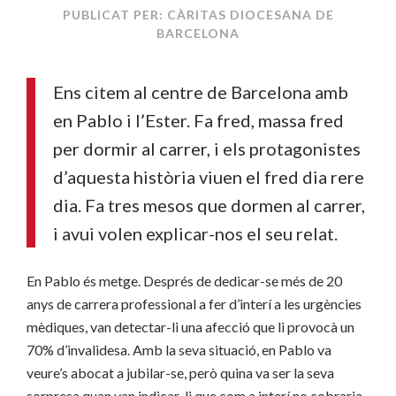
PUBLICAT PER: CÀRITAS DIOCESANA DE
BARCELONA
Ens citem al centre de Barcelona amb
en Pablo i l’Ester. Fa fred, massa fred
per dormir al carrer, i els protagonistes
d’aquesta història viuen el fred dia rere
dia. Fa tres mesos que dormen al carrer,
i avui volen explicar-nos el seu relat.
En Pablo és metge. Després de dedicar-se més de 20
anys de carrera professional a fer d’interí a les urgències
mèdiques, van detectar-li una afecció que li provocà un
70% d’invalidesa. Amb la seva situació, en Pablo va
veure’s abocat a jubilar-se, però quina va ser la seva
sorpresa quan van indicar-li que com a interí no cobraria