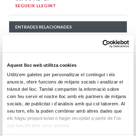
SEGUEIX LLEGINT
ENTRADES RELACIONADES
La guspira de l’habitatge
SEGUEIX LLEGINT
“Només demano un pis, un lloc on poder
Aquest lloc web utilitza cookies
estar segur i no patir”
Utilitzem galetes per personalitzar el contingut i els
SEGUEIX LLEGINT
anuncis, oferir funcions de mitjans socials i analitzar el
trànsit del lloc. També compartim la informació sobre
En els darrers cinc anys, més de 1500
com feu servir el nostre lloc amb els partners de mitjans
persones sense llar a Badalona han passat
socials, de publicitat i d'anàlisis amb qui col·laborem. Al
seu torn, ells la poden combinar amb altres dades que
pel programa d’Inclusió Bisbe Carrera
els hàgiu proporcionat o hagin recopilat a partir de l'ús
SEGUEIX LLEGINT
que heu fet dels seus serveis.