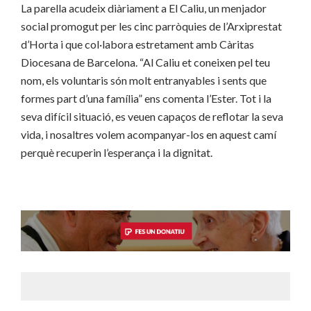
La parella acudeix diàriament a El Caliu, un menjador
social promogut per les cinc parròquies de l’Arxiprestat
d’Horta i que col·labora estretament amb Càritas
Diocesana de Barcelona. “Al Caliu et coneixen pel teu
nom, els voluntaris són molt entranyables i sents que
formes part d’una família” ens comenta l’Ester. Tot i la
seva difícil situació, es veuen capaços de reflotar la seva
vida, i nosaltres volem acompanyar-los en aquest camí
perquè recuperin l’esperança i la dignitat.