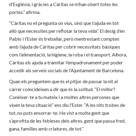
d’Església, i gràcies a Càritas se m’han obert totes les
portes.” afirma.
“Càritas no et pregunta on vius, sinó que t’ajuda en tot
allò que necessites per reflotar la teva vida”. El desig d’en
Pablo i l’Ester és treballar, però mentrestant compten
amb l’ajuda de Càritas per cobrir necessitats bàsiques
com l’alimentació, la higiene, la roba i el transport. Alhora,
Càritas els ajuda a tramitar l’empadronament per poder
accedir als serveis socials de l’Ajuntament de Barcelona.
Quan els preguntem que és el pitjor de passar la nit al
carrer coincideixen a dir que és la solitud. “El millor?
Conèixer-te a tu mateix i a moltes altres persones que
viuen la teva situació” ens diu l’Ester. “A les nits trobes de
tot, no pots ensorrar-te. He vist a molta gent que
s’aprofita de les febleses dels altres, gent que passa fred,
gana, famílies amb criatures, de tot.”