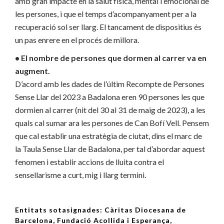
amb gran impacte en la salut física, mental i emocional de
les persones, i que el temps d’acompanyament per a la
recuperació sol ser llarg. El tancament de dispositius és
un pas enrere en el procés de millora.
• El nombre de persones que dormen al carrer va en
augment.
D’acord amb les dades de l’últim Recompte de Persones
Sense Llar del 2023 a Badalona eren 90 persones les que
dormien al carrer (nit del 30 al 31 de maig de 2023), a les
quals cal sumar ara les persones de Can Bofí Vell. Pensem
que cal establir una estratègia de ciutat, dins el marc de
la Taula Sense Llar de Badalona, per tal d’abordar aquest
fenomen i establir accions de lluita contra el
sensellarisme a curt, mig i llarg termini.
Entitats sotasignades: Càritas Diocesana de
Barcelona, Fundació Acollida i Esperança,