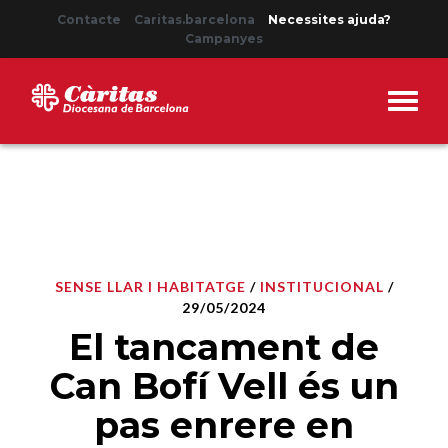
Contacte
Caritas.barcelona
Necessites ajuda?
Campanyes
SENSE LLAR I HABITATGE
/
INSTITUCIONAL
/
29/05/2024
El tancament de
Can Bofí Vell és un
pas enrere en