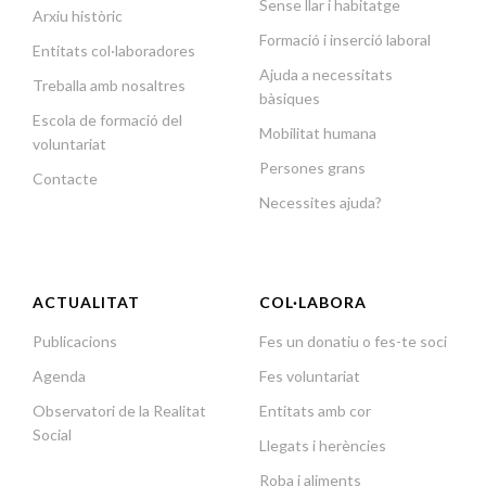
Sense llar i habitatge
Arxiu històric
Formació i inserció laboral
Entitats col·laboradores
Ajuda a necessitats
Treballa amb nosaltres
bàsiques
Escola de formació del
Mobilitat humana
voluntariat
Persones grans
Contacte
Necessites ajuda?
ACTUALITAT
COL·LABORA
Publicacions
Fes un donatiu o fes-te soci
Agenda
Fes voluntariat
Observatori de la Realitat
Entitats amb cor
Social
Llegats i herències
Roba i aliments