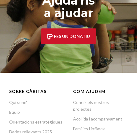
Ajuda'ns
a ajudar
FES UN DONATIU
SOBRE CÀRITAS
COM AJUDEM
Qui som?
Coneix els nostres
projectes
Equip
Acollida i acompanyament
Orientacions estratègiques
Famílies i infància
Dades rellevants 2025