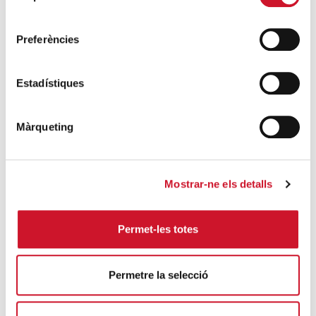
noves mesures excepcionals generades
consentiment
pel COVID-19
SEGUEIX LLEGINT
Preferències
Descarrega’t el manual de la corona
Estadístiques
d’Advent
SEGUEIX LLEGINT
Màrqueting
Descarrega’t el «Qui és qui?, en el portal de
Betlem»
Mostrar-ne els detalls
SEGUEIX LLEGINT
4 maneres d’ajudar durant el confinament
Permet-les totes
del COVID-19
SEGUEIX LLEGINT
Permetre la selecció
ENTRADES RELACIONADES