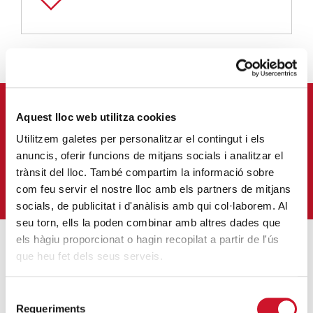
APUNTA'T AL NOSTRE BUTLLETÍ ELECTRÒNIC
Aquest lloc web utilitza cookies
Utilitzem galetes per personalitzar el contingut i els
Correu-
anuncis, oferir funcions de mitjans socials i analitzar el
E
*
trànsit del lloc. També compartim la informació sobre
M'HI VULL SUBSCRIURE
com feu servir el nostre lloc amb els partners de mitjans
socials, de publicitat i d'anàlisis amb qui col·laborem. Al
seu torn, ells la poden combinar amb altres dades que
els hàgiu proporcionat o hagin recopilat a partir de l'ús
que heu fet dels seus serveis.
ENTRADES MÉS POPULARS
Càritas adequa la seva acció social a les
Selecció
Requeriments
de