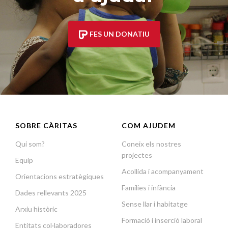
FES UN DONATIU
SOBRE CÀRITAS
COM AJUDEM
Qui som?
Coneix els nostres
projectes
Equip
Acollida i acompanyament
Orientacions estratègiques
Famílies i infància
Dades rellevants 2025
Sense llar i habitatge
Arxiu històric
Formació i inserció laboral
Entitats col·laboradores