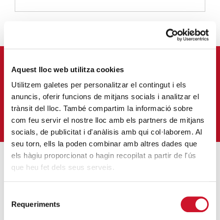
APUNTA'T AL NOSTRE BUTLLETÍ ELECTRÒNIC
Aquest lloc web utilitza cookies
Utilitzem galetes per personalitzar el contingut i els
Correu-
anuncis, oferir funcions de mitjans socials i analitzar el
E
*
trànsit del lloc. També compartim la informació sobre
M'HI VULL SUBSCRIURE
com feu servir el nostre lloc amb els partners de mitjans
socials, de publicitat i d'anàlisis amb qui col·laborem. Al
seu torn, ells la poden combinar amb altres dades que
els hàgiu proporcionat o hagin recopilat a partir de l'ús
que heu fet dels seus serveis.
ENTRADES MÉS POPULARS
Selecció
Càritas adequa la seva acció social a les
Requeriments
de
noves mesures excepcionals generades
consentiment