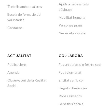
Ajuda a necessitats
Treballa amb nosaltres
bàsiques
Escola de formació del
Mobilitat humana
voluntariat
Persones grans
Contacte
Necessites ajuda?
ACTUALITAT
COL·LABORA
Publicacions
Fes un donatiu o fes-te soci
Agenda
Fes voluntariat
Observatori de la Realitat
Entitats amb cor
Social
Llegats i herències
Roba i aliments
Beneficis fiscals