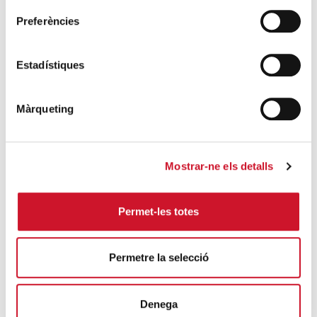
pel COVID-19
Preferències
SEGUEIX LLEGINT
Descarrega’t el manual de la corona
Estadístiques
d’Advent
SEGUEIX LLEGINT
Màrqueting
Descarrega’t el «Qui és qui?, en el portal de
Betlem»
Mostrar-ne els detalls
SEGUEIX LLEGINT
4 maneres d’ajudar durant el confinament
Permet-les totes
del COVID-19
SEGUEIX LLEGINT
Permetre la selecció
ENTRADES RELACIONADES
Denega