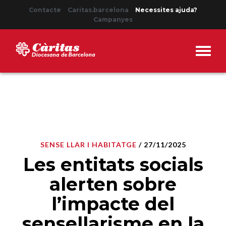
Contacte
Caritas.barcelona
Necessites ajuda?
Campanyes
SENSE LLAR I HABITATGE
/ 27/11/2025
Les entitats socials
alerten sobre
l’impacte del
sensellarisme en la