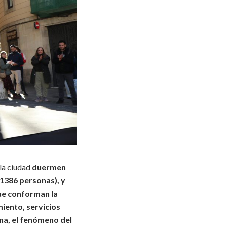
 la ciudad
duermen
 1386 personas), y
ue conforman la
iento, servicios
ona,
el fenómeno del