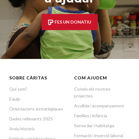
FES UN DONATIU
SOBRE CÀRITAS
COM AJUDEM
Qui som?
Coneix els nostres
projectes
Equip
Acollida i acompanyament
Orientacions estratègiques
Famílies i infància
Dades rellevants 2025
Sense llar i habitatge
Arxiu històric
Formació i inserció laboral
Entitats col·laboradores