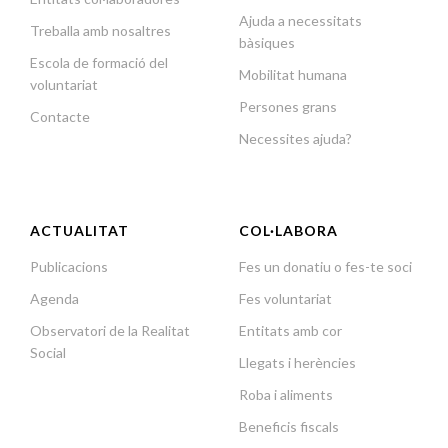
Ajuda a necessitats
Treballa amb nosaltres
bàsiques
Escola de formació del
Mobilitat humana
voluntariat
Persones grans
Contacte
Necessites ajuda?
ACTUALITAT
COL·LABORA
Publicacions
Fes un donatiu o fes-te soci
Agenda
Fes voluntariat
Observatori de la Realitat
Entitats amb cor
Social
Llegats i herències
Roba i aliments
Beneficis fiscals