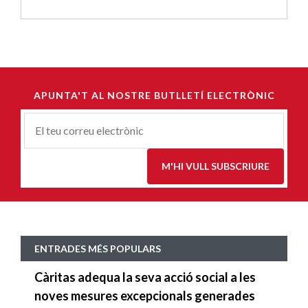
APUNTA'T AL NOSTRE BUTLLETÍ ELECTRÒNIC
Correu-
E
*
M'HI VULL SUBSCRIURE
ENTRADES MÉS POPULARS
Càritas adequa la seva acció social a les
noves mesures excepcionals generades