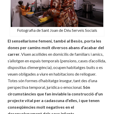
Fotografia de Sant Joan de Déu Serveis Socials
El sensellarisme femení, també al Besòs, porta les
dones per camins molt diversos abans d’acabar del
carrer
. Viuen acollides en domicilis de familiars i amics,
s’allotgen en espais temporals (pensions, cases d’acollida,
dispositius d’emergència), ocupen habitatges buits o es
veuen obligades a viure en habitacions de relloguer.
Totes són formes d’habitatge insegur, tant des d’una
perspectiva temporal, jurídica o emocional.
Són
circumstàncies que fan inviable la construcció d’un
projecte vital per a cadascuna d’elles, i que tenen
conseqüències molt negatives en el
desenvolupament dels seus infants.