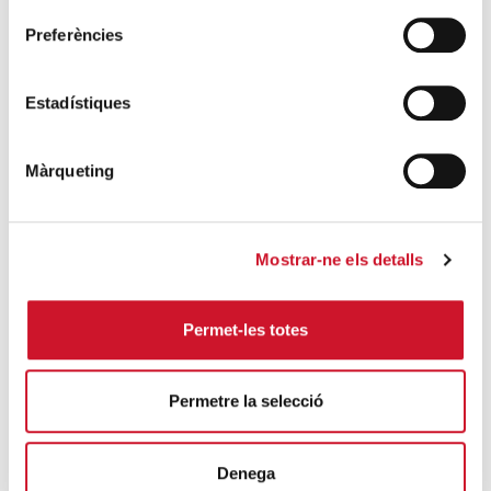
En els darrers cinc anys, més de 1500
Preferències
persones sense llar a Badalona han passat
pel programa d’Inclusió Bisbe Carrera
Estadístiques
SEGUEIX LLEGINT
El dret a transformar l’espai urbà
Màrqueting
SEGUEIX LLEGINT
Presentació de l’Informe sobre el
Mostrar-ne els detalls
sensellarisme a Barcelona
SEGUEIX LLEGINT
Permet-les totes
Acompanyar en drets, un benefici social
SEGUEIX LLEGINT
Permetre la selecció
DARRERES ENTRADES
Denega