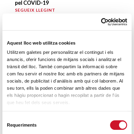
pel COVID-19
SEGUEIX LLEGINT
Descarrega’t el manual de la corona
d’Advent
SEGUEIX LLEGINT
Aquest lloc web utilitza cookies
Utilitzem galetes per personalitzar el contingut i els
Descarrega’t el «Qui és qui?, en el portal de
anuncis, oferir funcions de mitjans socials i analitzar el
Betlem»
trànsit del lloc. També compartim la informació sobre
SEGUEIX LLEGINT
com feu servir el nostre lloc amb els partners de mitjans
socials, de publicitat i d'anàlisis amb qui col·laborem. Al
seu torn, ells la poden combinar amb altres dades que
4 maneres d’ajudar durant el confinament
els hàgiu proporcionat o hagin recopilat a partir de l'ús
del COVID-19
que heu fet dels seus serveis.
SEGUEIX LLEGINT
Selecció
Requeriments
de
ENTRADES RELACIONADES
consentiment