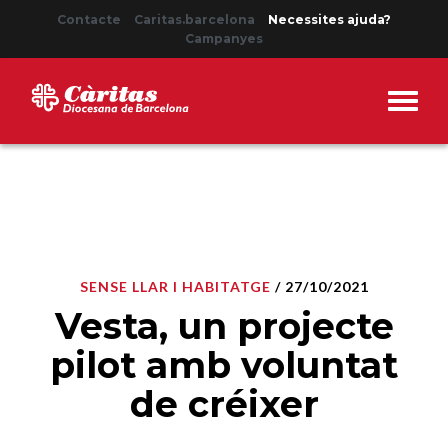
Contacte
Caritas.barcelona
Necessites ajuda?
Campanyes
SENSE LLAR I HABITATGE
/ 27/10/2021
Vesta, un projecte
pilot amb voluntat
de créixer