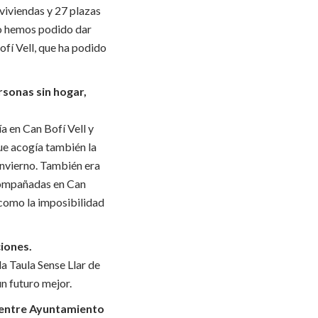
viviendas y 27 plazas
lo hemos podido dar
ofí Vell, que ha podido
ersonas sin hogar,
a en Can Bofí Vell y
ue acogía también la
invierno. También era
compañadas en Can
 como la imposibilidad
iones.
a Taula Sense Llar de
un futuro mejor.
 entre Ayuntamiento