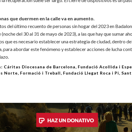
 recuperación suele ser largo. El cierre de dispositivos es un pas
onas que duermen en la calle va en aumento.
tos del último recuento de personas sin hogar del 2023 en Badalon
e (noche del 30 al 31 de mayo de 2023), a las que hay que sumar ah
s que es necesario establecer una estrategia de ciudad, dentro de
, ​​para abordar este fenómeno y establecer acciones de lucha cont
lazo.
: Cáritas Diocesana de Barcelona, Fundació Acollida i Esp
s Norte, Formació i Treball, Fundació Llegat Roca i Pi, San