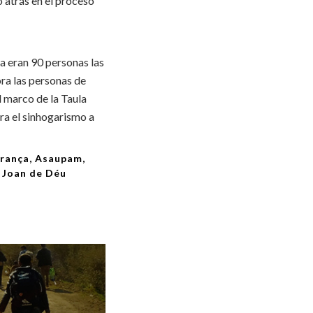
o atrás en el proceso
a eran 90 personas las
ora las personas de
l marco de la Taula
ra el sinhogarismo a
erança, Asaupam,
t Joan de Déu