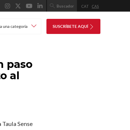
Buscador
CAT
CAS
a una categoría
SUSCRÍBETE AQUÍ
un paso
o al
a Taula Sense