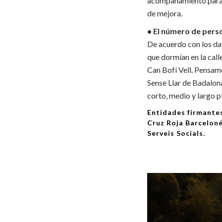
acompañamiento para la
de mejora.
• El número de pers
De acuerdo con los da
que dormían en la call
Can Bofí Vell. Pensamo
Sense Llar de Badalona
corto, medio y largo p
Entidades firmantes
Cruz Roja Barceloné
Serveis Socials.