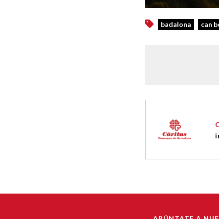
badalona
can bo
i
APÚNTATE A NU