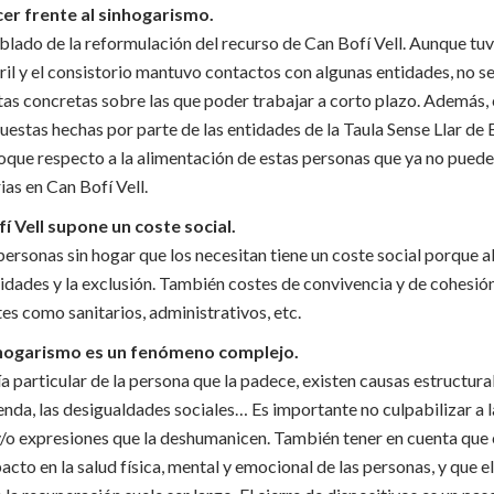
er frente al sinhogarismo.
blado de la reformulación del recurso de Can Bofí Vell. Aunque tu
il y el consistorio mantuvo contactos con algunas entidades, no se
tas concretas sobre las que poder trabajar a corto plazo. Además,
estas hechas por parte de las entidades de la Taula Sense Llar de
oque respecto a la alimentación de estas personas que ya no puede
as en Can Bofí Vell.
fí Vell supone un coste social.
rsonas sin hogar que los necesitan tiene un coste social porque a
idades y la exclusión. También costes de convivencia y de cohesió
s como sanitarios, administrativos, etc.
inhogarismo es un fenómeno complejo.
ía particular de la persona que la padece, existen causas estructur
vienda, las desigualdades sociales… Es importante no culpabilizar a 
o expresiones que la deshumanicen. También tener en cuenta que es
acto en la salud física, mental y emocional de las personas, y que e