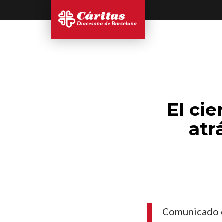
El cie
atr
Comunicado d