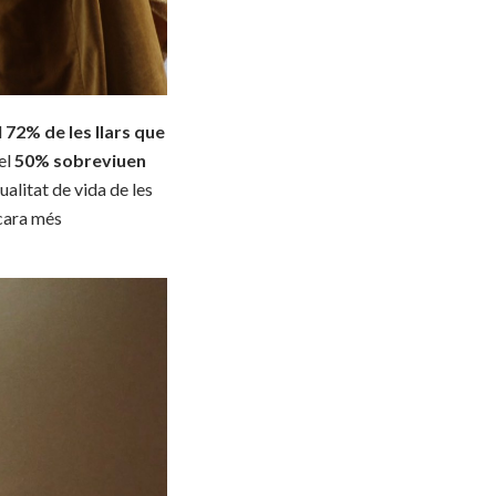
l
72% de les llars que
el
50% sobreviuen
alitat de vida de les
ncara més