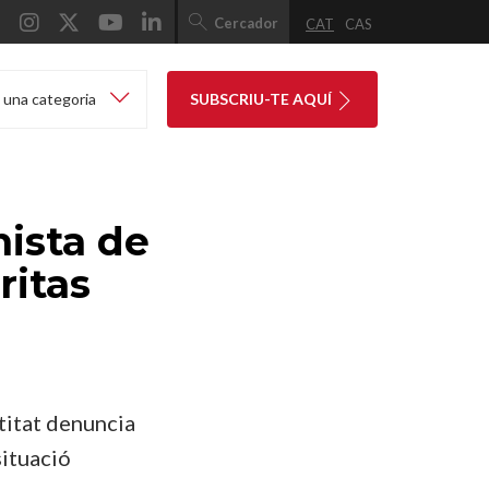
Cercador
CAT
CAS
 una categoria
SUBSCRIU-TE AQUÍ
nista de
ritas
ntitat denuncia
situació