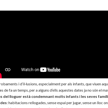
obaments i d’il·lusions, especialment per als infants, que viuen a
es de fa un temps, per a alguns d’ells aquestes dates ja no són el mat
s del lloguer està condemnant molts infants i les seves famíli
ades
: habitacions rellogades, sense espai per jugar, sense un lloc on