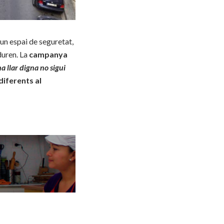
s un espai de seguretat,
duren. La
campanya
a llar digna no sigui
ndiferents al