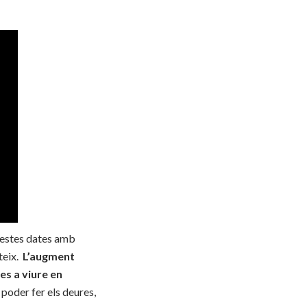
questes dates amb
eix.​
L’augment
es a viure en
 poder fer els deures,