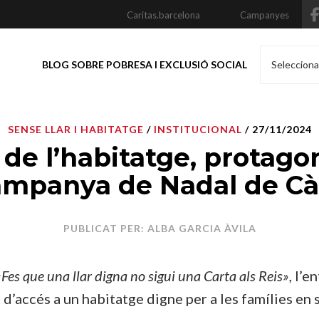
Caritas.barcelona
Campanyes
BLOG SOBRE POBRESA I EXCLUSIÓ SOCIAL
Selecciona
SENSE LLAR I HABITATGE
/
INSTITUCIONAL
/ 27/11/2024
i de l’habitatge, protago
ampanya de Nadal de Cà
PUBLICAT PER: ALBA GARCIA ÀVILA
«Fes que una llar digna no sigui una Carta als Reis»
, l’e
s d’accés a un habitatge digne per a les famílies en 