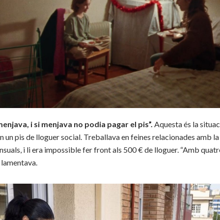
menjava, i si menjava no podia pagar el pis”.
Aquesta és la situac
n un pis de lloguer social. Treballava en feines relacionades amb la
uals, i li era impossible fer front als 500 € de lloguer. “Amb quatre
, lamentava.