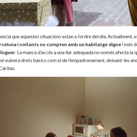
ncia que aquestes situacions estan a l’ordre del dia. Actualment, e
arcelona i voltants no compten amb un habitatge digne
i més d
lloguer
. La manca d’accés a una llar adequada no només afecta la qu
mbé vulnera drets bàsics com el de l’empadronament, deixant-les e
Càritas.