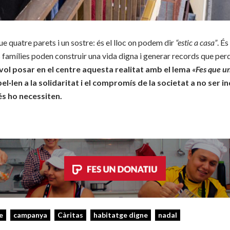
ue quatre parets i un sostre: és el lloc on podem dir
“estic a casa”
. É
les famílies poden construir una vida digna i generar records que per
vol posar en el centre aquesta realitat amb el lema
«Fes que un
pel·len a la solidaritat i el compromís de la societat a no ser i
és ho necessiten.
e
campanya
Càritas
habitatge digne
nadal