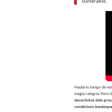
vulnerable.
Nadal és temps de retr
màgia i alegria. Però d
desorbitat dels preu
condicions inadequ