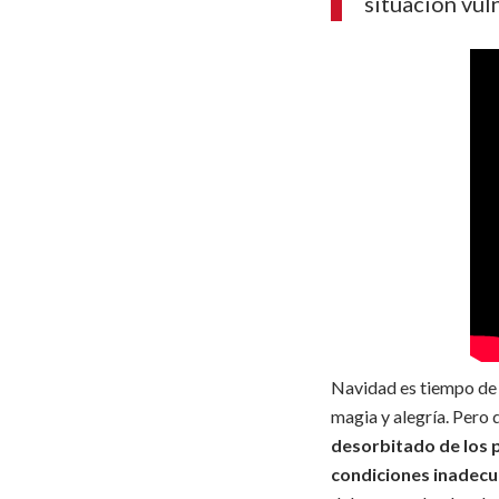
situación vul
Navidad es tiempo de r
magia y alegría.
Pero d
desorbitado de los p
condiciones inadecu