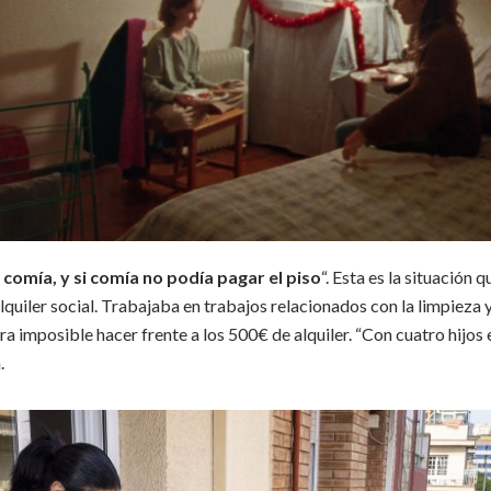
 comía, y si comía no podía pagar el piso
“.
Esta es la situación q
lquiler social.
Trabajaba en trabajos relacionados con la limpieza 
ra imposible hacer frente a los 500€ de alquiler.
“Con cuatro hijos 
.