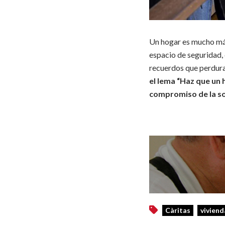
Un hogar es mucho más
espacio de seguridad, 
recuerdos que perdur
el lema “Haz que un h
compromiso de la soc
Càritas
viviend