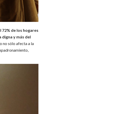
l 72% de los hogares
a digna y más del
 no sólo afecta a la
 empadronamiento,