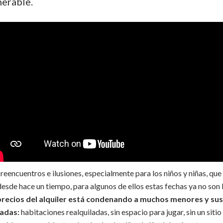
nerable.
eencuentros e ilusiones, especialmente para los niños y niñas, que
esde hace un tiempo, para algunos de ellos estas fechas ya no son
recios del alquiler está condenando a muchos menores y sus f
adas:
habitaciones realquiladas, sin espacio para
jugar, sin un sit