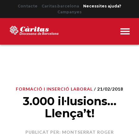
Contacte
Caritas.barcelona
Necessites ajuda?
Campanyes
FORMACIÓ I INSERCIÓ LABORAL
/ 21/02/2018
3.000 il·lusions…
Llença’t!
PUBLICAT PER: MONTSERRAT ROGER