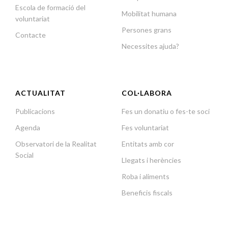
Escola de formació del
Mobilitat humana
voluntariat
Persones grans
Contacte
Necessites ajuda?
ACTUALITAT
COL·LABORA
Publicacions
Fes un donatiu o fes-te soci
Agenda
Fes voluntariat
Observatori de la Realitat
Entitats amb cor
Social
Llegats i herències
Roba i aliments
Beneficis fiscals