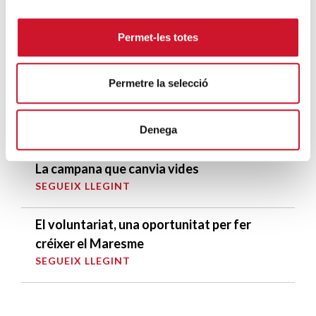
protecció de la dignitat humana
SEGUEIX LLEGINT
Permet-les totes
Càritas Barcelona acompanya més de
Permetre la selecció
4.100 persones en el dispositiu
extraordinari de regularització
Denega
SEGUEIX LLEGINT
La campana que canvia vides
SEGUEIX LLEGINT
El voluntariat, una oportunitat per fer
créixer el Maresme
SEGUEIX LLEGINT