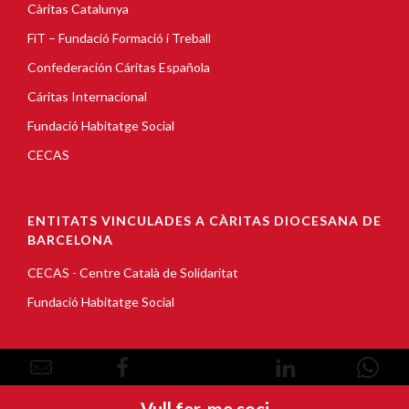
Càritas Catalunya
FiT – Fundació Formació i Treball
Confederación Cáritas Española
Cáritas Internacional
Fundació Habitatge Social
CECAS
ENTITATS VINCULADES A CÀRITAS DIOCESANA DE
BARCELONA
CECAS - Centre Català de Solidaritat
Fundació Habitatge Social
© Copyright 2026, Càritas Barcelona |
Avís Legal
|
Política de cookies
|
Política de privacitat