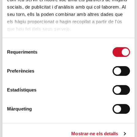
SEGUEIX LLEGINT
socials, de publicitat i d'anàlisis amb qui col·laborem. Al
seu torn, ells la poden combinar amb altres dades que
El nou mercat laboral: el miratge de la
els hàgiu proporcionat o hagin recopilat a partir de l'ús
que heu fet dels seus serveis.
superació de la COVID-19
SEGUEIX LLEGINT
Selecció
Requeriments
de
Autonomia digital, obrint portes a les
consentiment
noves oportunitats
SEGUEIX LLEGINT
Preferències
La qualitat humana de la nostra societat
Estadístiques
SEGUEIX LLEGINT
Màrqueting
DARRERES ENTRADES
Càritas expressa la seva preocupació per
Mostrar-ne els detalls
la situació a Ceuta i fa una crida a la