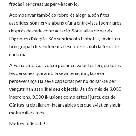
fracàs i ser creatius per vèncer-lo.
Acompanyar també és rebre, és alegria, són fites
assolides, són nervis abans d’una entrevista i somriures
després de cada contractació. Són rialles de nervis i
llàgrimes d’alegria. Són sentiments trobats i, sovint, un
bon grapat de sentiments descoberts amb la feina de
cada dia.
A Feina amb Cor volem posar en valor l’esforç de totes
les persones que amb la seva tenacitat, la seva
perseverança i la seva capacitat per no donar-se per
vençuts han assolit el seu objectiu. Ja són més de 3.000
insercions, 3.000 il·lusions complertes i junts, des de
Càritas, treballarem incansables perquè aviat en siguin
molts milers més.
Moltes felicitats!