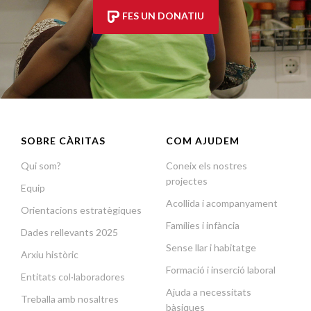
FES UN DONATIU
SOBRE CÀRITAS
COM AJUDEM
Qui som?
Coneix els nostres
projectes
Equip
Acollida i acompanyament
Orientacions estratègiques
Famílies i infància
Dades rellevants 2025
Sense llar i habitatge
Arxiu històric
Formació i inserció laboral
Entitats col·laboradores
Ajuda a necessitats
Treballa amb nosaltres
bàsiques