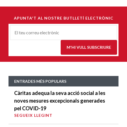
APUNTA'T AL NOSTRE BUTLLETÍ ELECTRÒNIC
Correu-
E
*
M'HI VULL SUBSCRIURE
ENTRADES MÉS POPULARS
Càritas adequa la seva acció social a les
noves mesures excepcionals generades
pel COVID-19
SEGUEIX LLEGINT