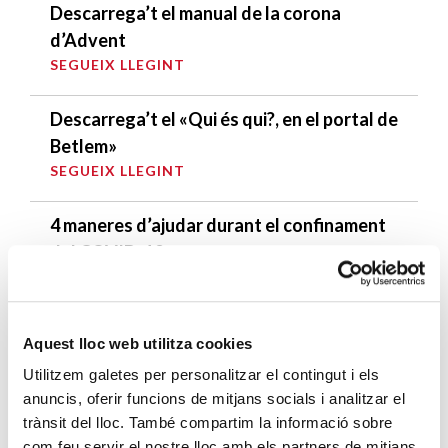
Descarrega’t el manual de la corona
d’Advent
SEGUEIX LLEGINT
Descarrega’t el «Qui és qui?, en el portal de
Betlem»
SEGUEIX LLEGINT
4 maneres d’ajudar durant el confinament
del COVID-19
SEGUEIX LLEGINT
Aquest lloc web utilitza cookies
ENTRADES RELACIONADES
Utilitzem galetes per personalitzar el contingut i els
1 de cada 4 famílies ateses per Càritas
anuncis, oferir funcions de mitjans socials i analitzar el
Barcelona tenen tots els seus membres
trànsit del lloc. També compartim la informació sobre
sense feina
com feu servir el nostre lloc amb els partners de mitjans