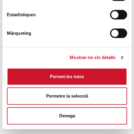
SEGUEIX LLEGINT
Estadístiques
Càritas Barcelona acompanya més de
4.100 persones en el dispositiu
Màrqueting
extraordinari de regularització
SEGUEIX LLEGINT
Mostrar-ne els detalls
La campana que canvia vides
SEGUEIX LLEGINT
Permet-les totes
El voluntariat, una oportunitat per fer
créixer el Maresme
Permetre la selecció
SEGUEIX LLEGINT
Denega