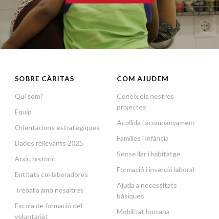
SOBRE CÀRITAS
COM AJUDEM
Qui som?
Coneix els nostres
projectes
Equip
Acollida i acompanyament
Orientacions estratègiques
Famílies i infància
Dades rellevants 2025
Sense llar i habitatge
Arxiu històric
Formació i inserció laboral
Entitats col·laboradores
Ajuda a necessitats
Treballa amb nosaltres
bàsiques
Escola de formació del
Mobilitat humana
voluntariat