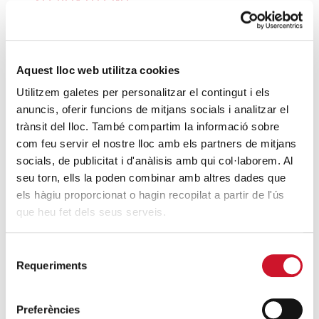
SEGUEIX LLEGINT
Una crisi social que ja fa massa temps que
perdura
Aquest lloc web utilitza cookies
SEGUEIX LLEGINT
Utilitzem galetes per personalitzar el contingut i els
anuncis, oferir funcions de mitjans socials i analitzar el
1.000 persones aconsegueixen un
trànsit del lloc. També compartim la informació sobre
contracte laboral en un any i mig a través
com feu servir el nostre lloc amb els partners de mitjans
de Feina amb Cor de Càritas Diocesana de
socials, de publicitat i d'anàlisis amb qui col·laborem. Al
Barcelona
seu torn, ells la poden combinar amb altres dades que
SEGUEIX LLEGINT
els hàgiu proporcionat o hagin recopilat a partir de l'ús
que heu fet dels seus serveis.
DARRERES ENTRADES
Selecció
Requeriments
de
Càritas expressa la seva preocupació per
consentiment
la situació a Ceuta i fa una crida a la
protecció de la dignitat humana
Preferències