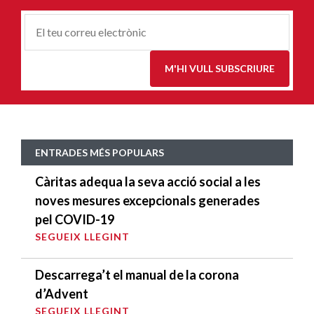
Correu-
E
*
M'HI VULL SUBSCRIURE
ENTRADES MÉS POPULARS
Càritas adequa la seva acció social a les
noves mesures excepcionals generades
pel COVID-19
SEGUEIX LLEGINT
Descarrega’t el manual de la corona
d’Advent
SEGUEIX LLEGINT