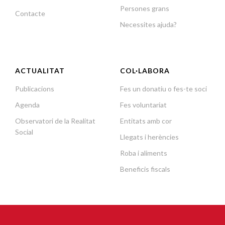
Persones grans
Contacte
Necessites ajuda?
ACTUALITAT
COL·LABORA
Publicacions
Fes un donatiu o fes-te soci
Agenda
Fes voluntariat
Observatori de la Realitat
Entitats amb cor
Social
Llegats i herències
Roba i aliments
Beneficis fiscals