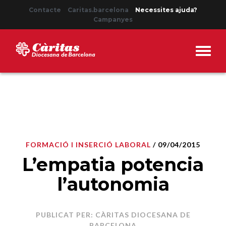
Contacte
Caritas.barcelona
Necessites ajuda?
Campanyes
FORMACIÓ I INSERCIÓ LABORAL
/ 09/04/2015
L’empatia potencia
l’autonomia
PUBLICAT PER: CÀRITAS DIOCESANA DE
BARCELONA