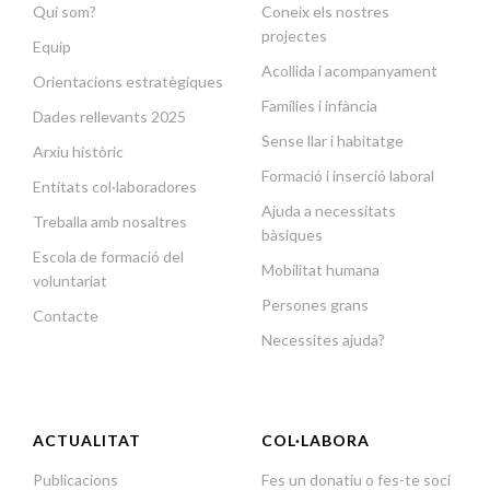
Qui som?
Coneix els nostres
projectes
Equip
Acollida i acompanyament
Orientacions estratègiques
Famílies i infància
Dades rellevants 2025
Sense llar i habitatge
Arxiu històric
Formació i inserció laboral
Entitats col·laboradores
Ajuda a necessitats
Treballa amb nosaltres
bàsiques
Escola de formació del
Mobilitat humana
voluntariat
Persones grans
Contacte
Necessites ajuda?
ACTUALITAT
COL·LABORA
Publicacions
Fes un donatiu o fes-te soci