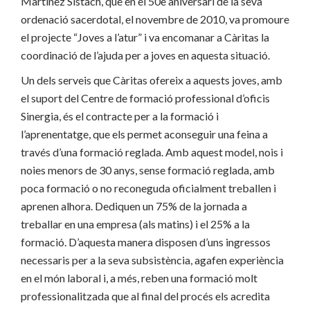
Martínez Sistach, que en el 50è aniversari de la seva
ordenació sacerdotal, el novembre de 2010, va promoure
el projecte “Joves a l’atur” i va encomanar a Càritas la
coordinació de l’ajuda per a joves en aquesta situació.
Un dels serveis que Càritas ofereix a aquests joves, amb
el suport del Centre de formació professional d’oficis
Sinergia, és el contracte per a la formació i
l’aprenentatge, que els permet aconseguir una feina a
través d’una formació reglada. Amb aquest model, nois i
noies menors de 30 anys, sense formació reglada, amb
poca formació o no reconeguda oficialment treballen i
aprenen alhora. Dediquen un 75% de la jornada a
treballar en una empresa (als matins) i el 25% a la
formació. D’aquesta manera disposen d’uns ingressos
necessaris per a la seva subsistència, agafen experiència
en el món laboral i, a més, reben una formació molt
professionalitzada que al final del procés els acredita