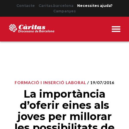
Contacte
Caritas.barcelona
Necessites ajuda?
Campanyes
FORMACIÓ I INSERCIÓ LABORAL
/ 19/07/2016
La importància
d’oferir eines als
joves per millorar
les possibilitats de