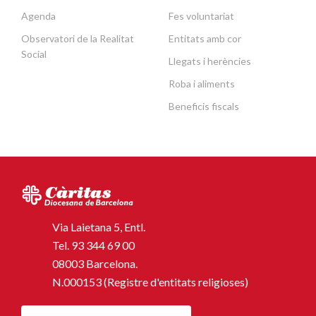
Agenda
Fes voluntariat
Observatori de la Realitat
Entitats amb cor
Social
Llegats i herències
Roba i aliments
Beneficis fiscals
Via Laietana 5, Entl.
Tel.
93 344 69 00
08003 Barcelona.
N.000153 (Registre d'entitats religioses)