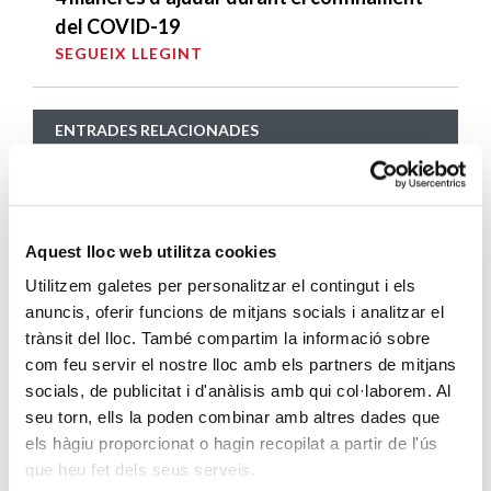
del COVID-19
SEGUEIX LLEGINT
ENTRADES RELACIONADES
La qualitat humana de la nostra societat
SEGUEIX LLEGINT
Aquest lloc web utilitza cookies
10 recomanacions per trobar feina per
Utilitzem galetes per personalitzar el contingut i els
internet
anuncis, oferir funcions de mitjans socials i analitzar el
SEGUEIX LLEGINT
trànsit del lloc. També compartim la informació sobre
com feu servir el nostre lloc amb els partners de mitjans
Moda re- arriba a Mataró: una botiga de
socials, de publicitat i d'anàlisis amb qui col·laborem. Al
roba amb compromís social
seu torn, ells la poden combinar amb altres dades que
SEGUEIX LLEGINT
els hàgiu proporcionat o hagin recopilat a partir de l'ús
que heu fet dels seus serveis.