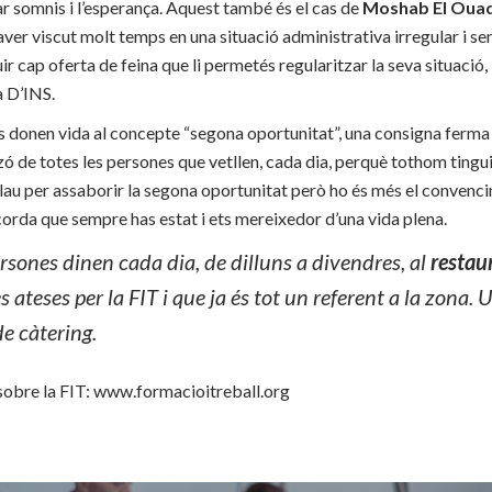
r somnis i l’esperança. Aquest també és el cas de
Moshab El Ouad
aver viscut molt temps en una situació administrativa irregular i s
r cap oferta de feina que li permetés regularitzar la seva situació, 
a D’INS.
s donen vida al concepte “segona oportunitat”, una consigna ferma d
zó de totes les persones que vetllen, cada dia, perquè tothom tingui
clau per assaborir la segona oportunitat però ho és més el convenc
ecorda que sempre has estat i ets mereixedor d’una vida plena.
sones dinen cada dia, de dilluns a divendres, al
restau
 ateses per la FIT i que ja és tot un referent a la zona. U
de càtering.
sobre la FIT: www.formacioitreball.org