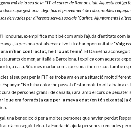
segona mà
de la seu de la FIT, al carrer de Ramon Llull. Aquesta botiga
undació, que gestiona i dignifica el proveïment de roba, mobles i equipam
os derivades per diferents serveis socials (Càritas, Ajuntaments i altres 
 d’Honduras, exemplifica molt bé com amb l’ajuda d’entitats com la 
rança, la persona pot aixecar el vol i trobar oportunitats:
“Vaig c
 i ara m’han contractat, he trobat feina”
. El Daniel ha aconseguit
taurants de menjar italià a Barcelona, i explica com aquesta experi
porto, a casa. Sóc més madur com a persona i he crescut també esp
àcies al seu pas per la FIT es troba ara en una situació molt diferent 
 Espanya: “No hi ha color: he passat d’estar molt i molt a baix a est
t cura de persones grans i de canalla, i ara, amb el curs de peixater
ri que em formés ja que per la meva edat (en té seixanta) ja és
ica.
regal, una benedicció per a moltes persones que havien perdut l’espe
tunitat d’aconseguir feina. La Fundació ajuda persones trencades però