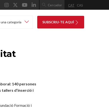
Cercador
CAT
CAS
 una categoria
SUBSCRIU-TE AQUÍ
itat
laboral: 140 persones
tallers d’inserció i
 Fundació Formació i