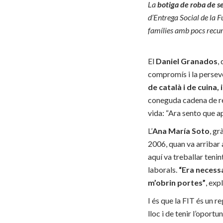
La
botiga de roba de 
d’Entrega Social de la F
famílies amb pocs recurs
El
Daniel Granados
,
compromís i la perseve
de català i de cuina,
coneguda cadena de res
vida: “Ara sento que a
L’
Ana María Soto
, gr
2006, quan va arribar a
aquí va treballar tenin
laborals.
“Era necessa
m’obrin portes”
, expl
I és que la FIT és un 
lloc i de tenir l’opor