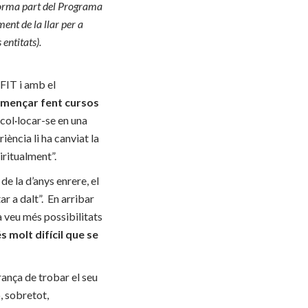
 forma part del Programa
ent de la llar per a
entitats).
FIT i amb el
omençar fent cursos
 col·locar-se en una
ència li ha canviat la
iritualment”.
de la d’anys enrere, el
ar a dalt”. En arribar
ia veu més possibilitats
 molt difícil que se
rança de trobar el seu
, sobretot,