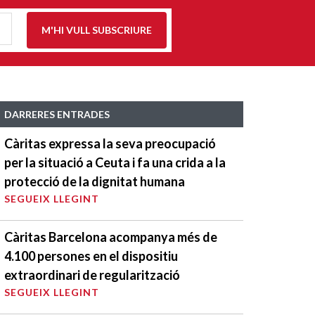
M'HI VULL SUBSCRIURE
DARRERES ENTRADES
Càritas expressa la seva preocupació
per la situació a Ceuta i fa una crida a la
protecció de la dignitat humana
SEGUEIX LLEGINT
Càritas Barcelona acompanya més de
4.100 persones en el dispositiu
extraordinari de regularització
SEGUEIX LLEGINT