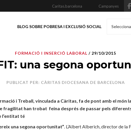
Caritas.barcelona
Campanyes
BLOG SOBRE POBRESA I EXCLUSIÓ SOCIAL
Selecciona
FORMACIÓ I INSERCIÓ LABORAL
/ 29/10/2015
FIT: una segona oportun
PUBLICAT PER: CÀRITAS DIOCESANA DE BARCELONA
mació i Treball, vinculada a Càritas, fa de pont amb el món 
e fragilitat han trobat feina després de passar pels diferents 
 l’entitat té
mereix una segona oportunitat”
. L’Albert Alberich, director de la