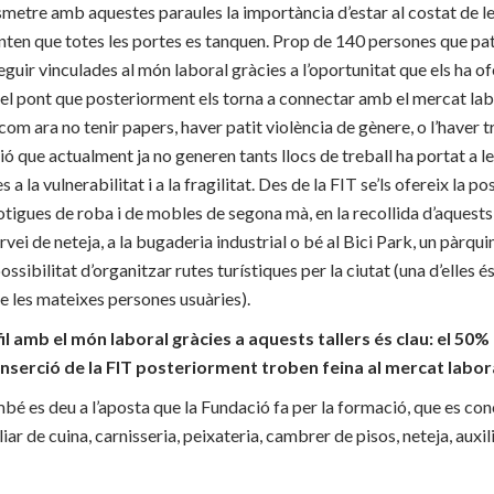
nsmetre amb aquestes paraules la importància d’estar al costat de le
nten que totes les portes es tanquen. Prop de 140 persones que pat
guir vinculades al món laboral gràcies a l’oportunitat que els ha ofe
, el pont que posteriorment els torna a connectar amb el mercat labo
om ara no tenir papers, haver patit violència de gènere, o l’haver t
ió que actualment ja no generen tants llocs de treball ha portat a l
a la vulnerabilitat i a la fragilitat. Des de la FIT se’ls ofereix la pos
otigues de roba i de mobles de segona mà, en la recollida d’aquests 
rvei de neteja, a la bugaderia industrial o bé al Bici Park, un pàrquin
ssibilitat d’organitzar rutes turístiques per la ciutat (una d’elles é
e les mateixes persones usuàries).
fil amb el món laboral gràcies a aquests tallers és clau: el 50
inserció de la FIT posteriorment troben feina al mercat labor
é es deu a l’aposta que la Fundació fa per la formació, que es con
iar de cuina, carnisseria, peixateria, cambrer de pisos, neteja, auxili