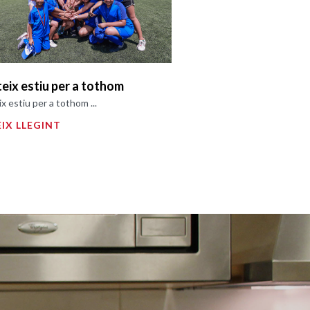
teix estiu per a tothom
ix estiu per a tothom ...
IX LLEGINT