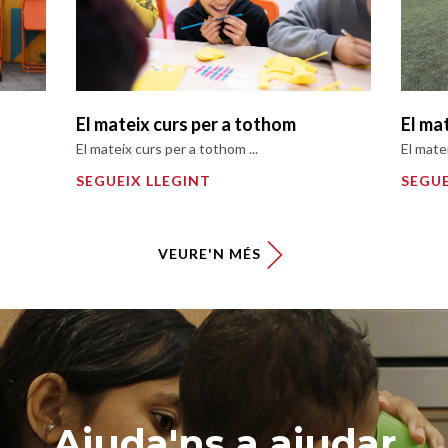
El mateix curs per a tothom
El ma
El mateix curs per a tothom ...
El mate
SEGUEIX LLEGINT
SEGUE
VEURE'N MÉS
Ajuda'ns a ajudar