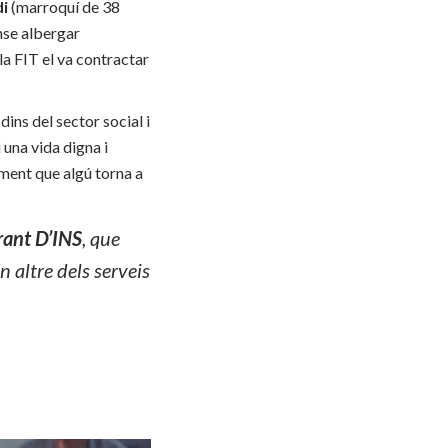
i
(marroquí de 38
ense albergar
la FIT el va contractar
ins del sector social i
 una vida digna i
iment que algú torna a
rant D’INS
, que
n altre dels serveis