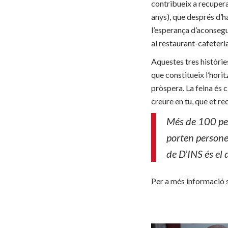
contribueix a recupera
anys), que després d’h
l’esperança d’aconsegui
al restaurant-cafeteri
Aquestes tres històrie
que constitueix l’horit
pròspera. La feina és 
creure en tu, que et r
Més de 100 per
porten persones
de D’INS és el 
Per a més informació 