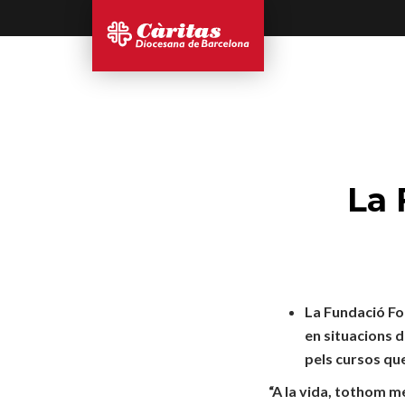
La 
La Fundació For
en situacions d
pels cursos que
“A la vida, tothom 