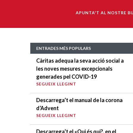
APUNTA'T AL NOSTRE B
ENTRADES MÉS POPULARS
Càritas adequa la seva acció social a
les noves mesures excepcionals
generades pel COVID-19
SEGUEIX LLEGINT
Descarrega’t el manual de la corona
d’Advent
SEGUEIX LLEGINT
Descarrega’t el «Qui és qui?, en el