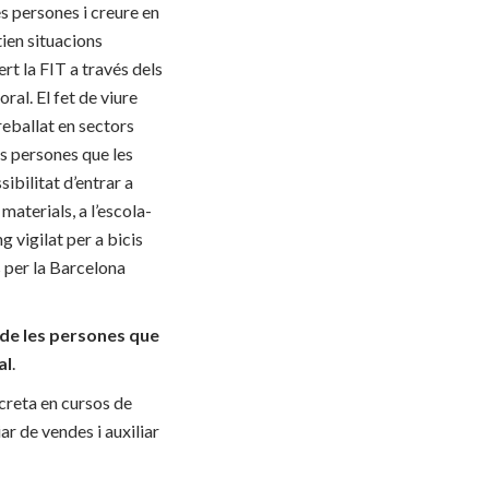
s persones i creure en
ien situacions
rt la FIT a través dels
ral. El fet de viure
reballat en sectors
es persones que les
sibilitat d’entrar a
materials, a l’escola-
g vigilat per a bicis
s per la Barcelona
% de les persones que
al
.
creta en cursos de
ar de vendes i auxiliar