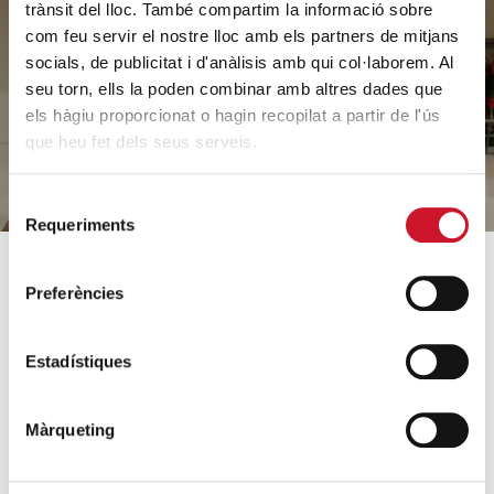
a ajudar
trànsit del lloc. També compartim la informació sobre
com feu servir el nostre lloc amb els partners de mitjans
socials, de publicitat i d'anàlisis amb qui col·laborem. Al
seu torn, ells la poden combinar amb altres dades que
FES UN DONATIU
els hàgiu proporcionat o hagin recopilat a partir de l'ús
que heu fet dels seus serveis.
Selecció
Requeriments
de
consentiment
Preferències
SOBRE CÀRITAS
COM AJUDEM
Qui som?
Coneix els nostres
Estadístiques
projectes
Equip
Acollida i acompanyament
Orientacions estratègiques
Màrqueting
Famílies i infància
Dades rellevants 2025
Sense llar i habitatge
Arxiu històric