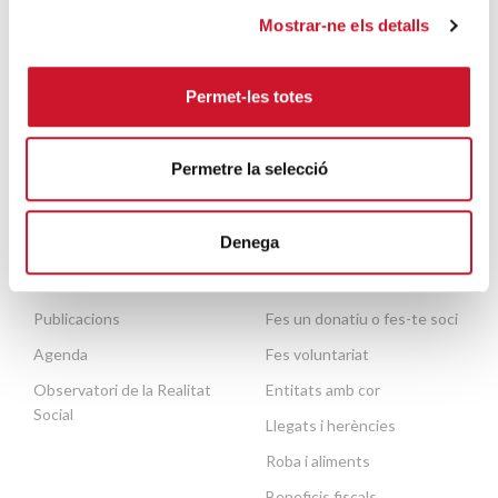
Formació i inserció laboral
Entitats col·laboradores
Mostrar-ne els detalls
Ajuda a necessitats
Treballa amb nosaltres
bàsiques
Escola de formació del
Permet-les totes
Mobilitat humana
voluntariat
Persones grans
Contacte
Permetre la selecció
Necessites ajuda?
Denega
ACTUALITAT
COL·LABORA
Publicacions
Fes un donatiu o fes-te soci
Agenda
Fes voluntariat
Observatori de la Realitat
Entitats amb cor
Social
Llegats i herències
Roba i aliments
Beneficis fiscals