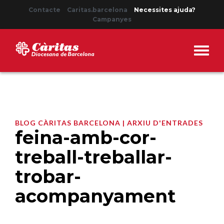
Contacte
Caritas.barcelona
Necessites ajuda?
Campanyes
BLOG CÀRITAS BARCELONA | ARXIU D'ENTRADES
feina-amb-cor-
treball-treballar-
trobar-
acompanyament