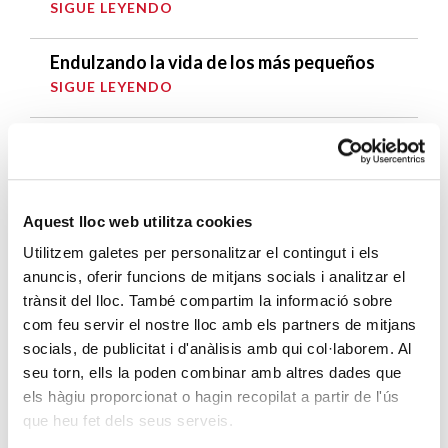
SIGUE LEYENDO
Endulzando la vida de los más pequeños
SIGUE LEYENDO
ENTRADAS RELACIONADAS
Hacia un sistema económico más humano y
Aquest lloc web utilitza cookies
sostenible
SIGUE LEYENDO
Utilitzem galetes per personalitzar el contingut i els
anuncis, oferir funcions de mitjans socials i analitzar el
trànsit del lloc. També compartim la informació sobre
Una visita de cine
com feu servir el nostre lloc amb els partners de mitjans
SIGUE LEYENDO
socials, de publicitat i d'anàlisis amb qui col·laborem. Al
seu torn, ells la poden combinar amb altres dades que
Gota a gota… ¿se llena la bota?
els hàgiu proporcionat o hagin recopilat a partir de l'ús
SIGUE LEYENDO
que heu fet dels seus serveis.