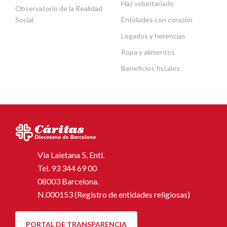
Haz voluntariado
Observatorio de la Realidad
Social
Entidades con corazón
Legados y herencias
Ropa y alimentos
Beneficios fiscales
Via Laietana 5, Entl.
Tel.
93 344 69 00
08003 Barcelona.
N.000153 (Registro de entidades religiosas)
PORTAL DE TRANSPARENCIA