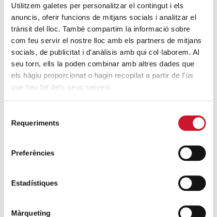
Endulzando la vida de los más pequeños
Utilitzem galetes per personalitzar el contingut i els
SIGUE LEYENDO
anuncis, oferir funcions de mitjans socials i analitzar el
trànsit del lloc. També compartim la informació sobre
com feu servir el nostre lloc amb els partners de mitjans
ENTRADAS RELACIONADAS
socials, de publicitat i d'anàlisis amb qui col·laborem. Al
seu torn, ells la poden combinar amb altres dades que
4 formas de ayudar durante el
els hàgiu proporcionat o hagin recopilat a partir de l'ús
confinamiento del COVID-19
que heu fet dels seus serveis.
SIGUE LEYENDO
Selecció
La Escuela de Formación del Voluntariado
Requeriments
de
se pone en marcha en octubre
consentiment
SIGUE LEYENDO
Preferències
Un espacio donde crecen las personas
SIGUE LEYENDO
Estadístiques
Acto inaugural del curso 2020-2021: de la
Màrqueting