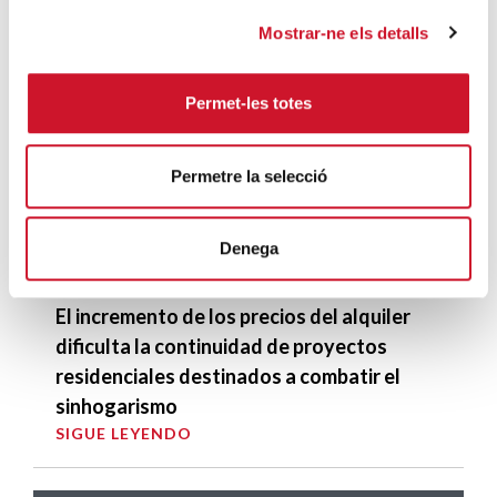
desalojadas del B9 durante un mes
Mostrar-ne els detalls
SIGUE LEYENDO
Permet-les totes
enfrentar el capital con la vida
SIGUE LEYENDO
Permetre la selecció
Recuento Badalona 2016: contamos
cuántas personas duermen en la calle
Denega
SIGUE LEYENDO
El incremento de los precios del alquiler
dificulta la continuidad de proyectos
residenciales destinados a combatir el
sinhogarismo
SIGUE LEYENDO