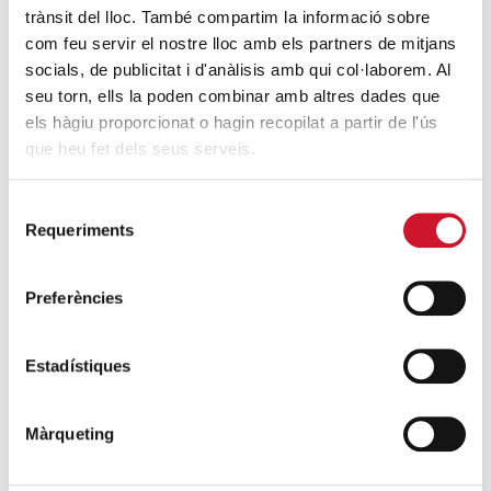
ENTRADAS MÁS POPULARES
trànsit del lloc. També compartim la informació sobre
com feu servir el nostre lloc amb els partners de mitjans
Un cambio renovador
socials, de publicitat i d'anàlisis amb qui col·laborem. Al
SIGUE LEYENDO
seu torn, ells la poden combinar amb altres dades que
els hàgiu proporcionat o hagin recopilat a partir de l'ús
Un ropero a la última moda
que heu fet dels seus serveis.
SIGUE LEYENDO
Selecció
Mucho más que comer
Requeriments
de
SIGUE LEYENDO
consentiment
Preferències
Endulzando la vida de los más pequeños
SIGUE LEYENDO
Estadístiques
ENTRADAS RELACIONADAS
Màrqueting
Entidades sociales acogen en una
parroquia de Badalona a 15 personas