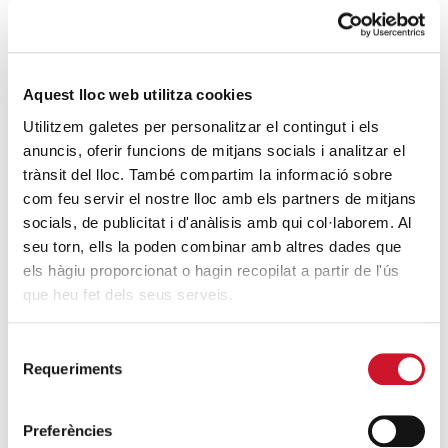
Aquest lloc web utilitza cookies
Utilitzem galetes per personalitzar el contingut i els
anuncis, oferir funcions de mitjans socials i analitzar el
trànsit del lloc. També compartim la informació sobre
com feu servir el nostre lloc amb els partners de mitjans
socials, de publicitat i d'anàlisis amb qui col·laborem. Al
seu torn, ells la poden combinar amb altres dades que
els hàgiu proporcionat o hagin recopilat a partir de l'ús
que heu fet dels seus serveis.
CÁRITAS DIOCESANA DE BARCELONA
Selecció
infocaritas@caritas.barcelona
Requeriments
de
consentiment
Preferències