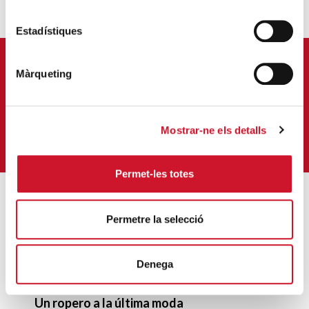
Estadístiques
APÚNTATE A NUESTRA NEWSLETTER
Màrqueting
Correu-
E
*
Mostrar-ne els detalls
QUIERO SUSCRIBIRME
Permet-les totes
Permetre la selecció
ENTRADAS MÁS POPULARES
Un cambio renovador
Denega
SIGUE LEYENDO
Un ropero a la última moda