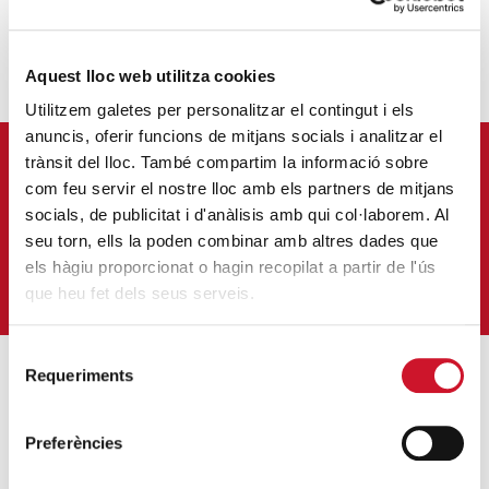
Aquest lloc web utilitza cookies
Utilitzem galetes per personalitzar el contingut i els
anuncis, oferir funcions de mitjans socials i analitzar el
trànsit del lloc. També compartim la informació sobre
APÚNTATE A NUESTRA NEWSLETTER
com feu servir el nostre lloc amb els partners de mitjans
Correu-
socials, de publicitat i d'anàlisis amb qui col·laborem. Al
E
*
seu torn, ells la poden combinar amb altres dades que
els hàgiu proporcionat o hagin recopilat a partir de l'ús
QUIERO SUSCRIBIRME
que heu fet dels seus serveis.
Selecció
Requeriments
de
consentiment
ENTRADAS MÁS POPULARES
Preferències
Un cambio renovador
SIGUE LEYENDO