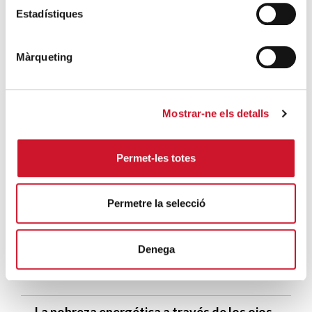
Estadístiques
Un ropero a la última moda
SIGUE LEYENDO
Màrqueting
Mucho más que comer
SIGUE LEYENDO
Mostrar-ne els detalls
Endulzando la vida de los más pequeños
Permet-les totes
SIGUE LEYENDO
Permetre la selecció
ENTRADAS RELACIONADAS
Habremos aprendido a querernos más y
Denega
mejor
SIGUE LEYENDO
La pobreza energética a través de los ojos