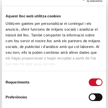
Mucho más que comer
SIGUE LEYENDO
Aquest lloc web utilitza cookies
Utilitzem galetes per personalitzar el contingut i els
Endulzando la vida de los más pequeños
anuncis, oferir funcions de mitjans socials i analitzar el
SIGUE LEYENDO
trànsit del lloc. També compartim la informació sobre
com feu servir el nostre lloc amb els partners de mitjans
socials, de publicitat i d'anàlisis amb qui col·laborem. Al
ENTRADAS RELACIONADAS
seu torn, ells la poden combinar amb altres dades que
els hàgiu proporcionat o hagin recopilat a partir de l'ús
Una sociedad en la cuerda floja: la vivienda
que heu fet dels seus serveis.
empuja a miles de personas de la diócesis
de Barcelona a la exclusión social
Selecció
SIGUE LEYENDO
Requeriments
de
consentiment
Salvador Illa: “La labor de Cáritas
Preferències
complementa y estimula al Govern para
tener un país más justo”