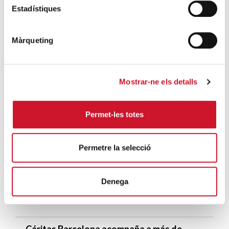
Estadístiques
SIGUE LEYENDO
Pedalear por una buena causa
Màrqueting
SIGUE LEYENDO
10 propuestas para generar un impacto
Mostrar-ne els detalls
positivo
SIGUE LEYENDO
Permet-les totes
ÚLTIMAS ENTRADAS
Permetre la selecció
Cáritas expresa su preocupación por la
situación en Ceuta y hace un llamamiento a
Denega
la protección de la dignidad humana
SIGUE LEYENDO
Cáritas Barcelona acompaña a más de