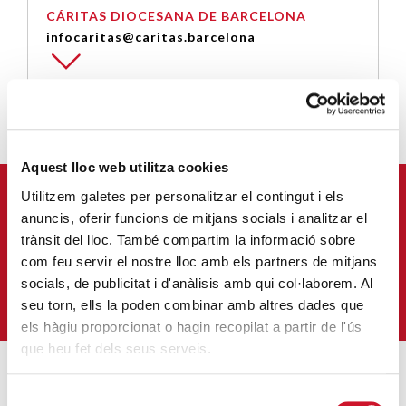
CÁRITAS DIOCESANA DE BARCELONA
infocaritas@caritas.barcelona
Aquest lloc web utilitza cookies
Utilitzem galetes per personalitzar el contingut i els
APÚNTATE A NUESTRA NEWSLETTER
anuncis, oferir funcions de mitjans socials i analitzar el
trànsit del lloc. També compartim la informació sobre
Correu-
E
*
com feu servir el nostre lloc amb els partners de mitjans
socials, de publicitat i d'anàlisis amb qui col·laborem. Al
QUIERO SUSCRIBIRME
seu torn, ells la poden combinar amb altres dades que
els hàgiu proporcionat o hagin recopilat a partir de l'ús
que heu fet dels seus serveis.
Selecció
ENTRADAS MÁS POPULARES