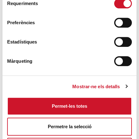
Requeriments
de
Un cambio renovador
consentiment
SIGUE LEYENDO
Preferències
Un ropero a la última moda
Estadístiques
SIGUE LEYENDO
Mucho más que comer
Màrqueting
SIGUE LEYENDO
Endulzando la vida de los más pequeños
Mostrar-ne els detalls
SIGUE LEYENDO
Permet-les totes
ENTRADAS RELACIONADAS
Permetre la selecció
Jóvenes voluntarios de Càritas Catalunya
estrenan un documental sobre el