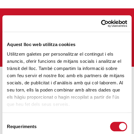
APUNTA'T AL NOSTRE BUTLLETÍ ELECTRÒNIC
Correu-
E
*
Aquest lloc web utilitza cookies
M'HI VULL SUBSCRIURE
Utilitzem galetes per personalitzar el contingut i els
anuncis, oferir funcions de mitjans socials i analitzar el
trànsit del lloc. També compartim la informació sobre
com feu servir el nostre lloc amb els partners de mitjans
socials, de publicitat i d'anàlisis amb qui col·laborem. Al
ENTRADES MÉS POPULARS
seu torn, ells la poden combinar amb altres dades que
els hàgiu proporcionat o hagin recopilat a partir de l'ús
Càritas adequa la seva acció social a les
que heu fet dels seus serveis.
noves mesures excepcionals generades
pel COVID-19
Selecció
SEGUEIX LLEGINT
Requeriments
de