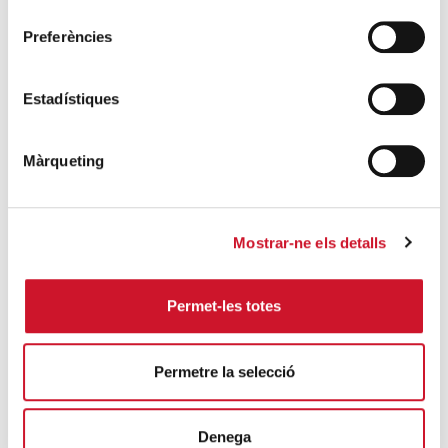
consentiment
Descarrega’t el manual de la corona
Preferències
d’Advent
SEGUEIX LLEGINT
Estadístiques
Descarrega’t el «Qui és qui?, en el portal de
Betlem»
Màrqueting
SEGUEIX LLEGINT
4 maneres d’ajudar durant el confinament
Mostrar-ne els detalls
del COVID-19
SEGUEIX LLEGINT
Permet-les totes
ENTRADES RELACIONADES
Permetre la selecció
Al voltant de 800 persones participen de la
Caminada Popular al Parc de Collserola
Denega
SEGUEIX LLEGINT