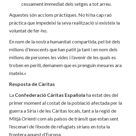
cessament immediat dels setges a tot arreu.
Aquestes són accions pràctiques. No hi ha cap raó
pràctica que impedeixi la seva realització si existeix la
voluntat de fer-ho.
En nom de la nostra humanitat compartida, pel bé dels
milions d’innocents que han patit ja tant i en nom dels
milions de persones les vides i l’avenir de les quals es
troben en perill, demanem que es prenguin mesures ara
mateix.»
Resposta de Càritas
La
Confederació Cáritas Española
ha estat des del
primer moment al costat de la població afectada per la
guerra a Síria i de les Càritas locals, tant a la regió de
Mitjà Orienti com als països de trànsit que estan sent
l’escenari de l’èxode de refugiats sirians en tota la
frontera aquest d’Europa.