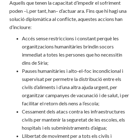
Aquells que tenen la capacitat d’impedir el sofriment
poden –i, per tant, han– d’actuar ara. Fins que hi hagi una
solució diplomàtica al conflicte, aquestes accions han
d’incloure:
Accés sense restriccions i constant perquè les
organitzacions humanitàries brindin socors
immediat a totes les persones que ho necessitin
dins de Síria;
Pauses humanitàries i alto-el-foc incondicional i
supervisat per permetre la distribució entre els
civils d’aliments i d’una altra ajuda urgent, per
organitzar campanyes de vacunació i de salut, i per
facilitar el retorn dels nens a l’escola;
Cessament dels atacs contra les infraestructures
civils per mantenir la seguretat de les escoles, els
hospitals i els subministraments d’aigua;
Llibertat de moviment per a tots els civils i