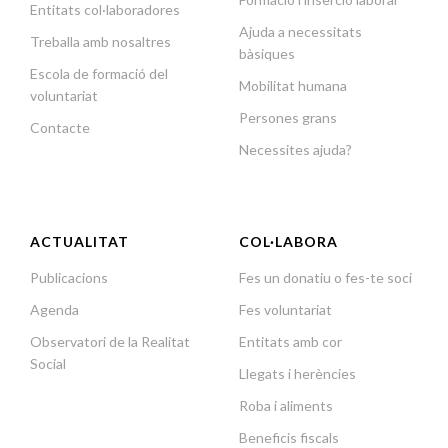
Entitats col·laboradores
Ajuda a necessitats
Treballa amb nosaltres
bàsiques
Escola de formació del
Mobilitat humana
voluntariat
Persones grans
Contacte
Necessites ajuda?
ACTUALITAT
COL·LABORA
Publicacions
Fes un donatiu o fes-te soci
Agenda
Fes voluntariat
Observatori de la Realitat
Entitats amb cor
Social
Llegats i herències
Roba i aliments
Beneficis fiscals