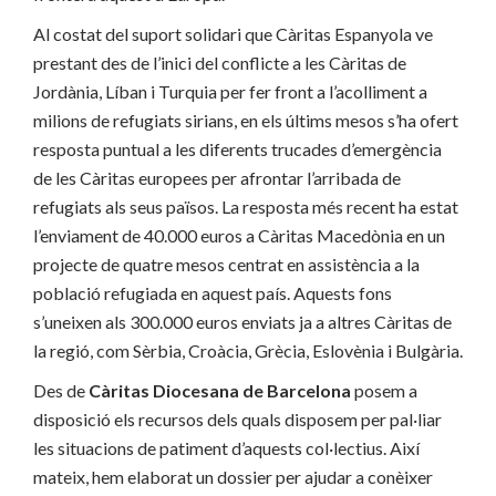
Al costat del suport solidari que Càritas Espanyola ve
prestant des de l’inici del conflicte a les Càritas de
Jordània, Líban i Turquia per fer front a l’acolliment a
milions de refugiats sirians, en els últims mesos s’ha ofert
resposta puntual a les diferents trucades d’emergència
de les Càritas europees per afrontar l’arribada de
refugiats als seus països. La resposta més recent ha estat
l’enviament de 40.000 euros a Càritas Macedònia en un
projecte de quatre mesos centrat en assistència a la
població refugiada en aquest país. Aquests fons
s’uneixen als 300.000 euros enviats ja a altres Càritas de
la regió, com Sèrbia, Croàcia, Grècia, Eslovènia i Bulgària.
Des de
Càritas Diocesana de Barcelona
posem a
disposició els recursos dels quals disposem per pal·liar
les situacions de patiment d’aquests col·lectius. Així
mateix, hem elaborat un dossier per ajudar a conèixer