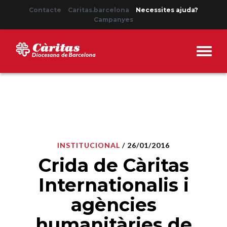
Contacte
Caritas.barcelona
Necessites ajuda?
Campanyes
INSTITUCIONAL
/ 26/01/2016
Crida de Càritas
Internationalis i
agències
humanitàries de