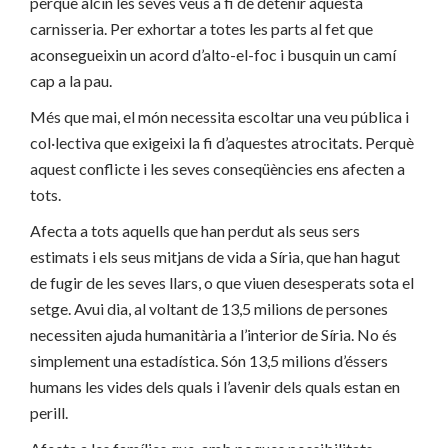
perquè alcin les seves veus a fi de detenir aquesta
carnisseria. Per exhortar a totes les parts al fet que
aconsegueixin un acord d’alto-el-foc i busquin un camí
cap a la pau.
Més que mai, el món necessita escoltar una veu pública i
col·lectiva que exigeixi la fi d’aquestes atrocitats. Perquè
aquest conflicte i les seves conseqüències ens afecten a
tots.
Afecta a tots aquells que han perdut als seus sers
estimats i els seus mitjans de vida a Síria, que han hagut
de fugir de les seves llars, o que viuen desesperats sota el
setge. Avui dia, al voltant de 13,5 milions de persones
necessiten ajuda humanitària a l’interior de Síria. No és
simplement una estadística. Són 13,5 milions d’éssers
humans les vides dels quals i l’avenir dels quals estan en
perill.