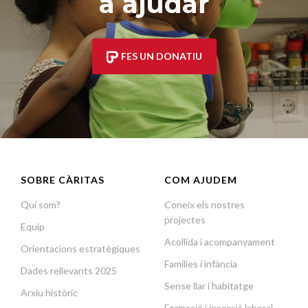
a ajudar
FES UN DONATIU
SOBRE CÀRITAS
COM AJUDEM
Qui som?
Coneix els nostres
projectes
Equip
Acollida i acompanyament
Orientacions estratègiques
Famílies i infància
Dades rellevants 2025
Sense llar i habitatge
Arxiu històric
Formació i inserció laboral