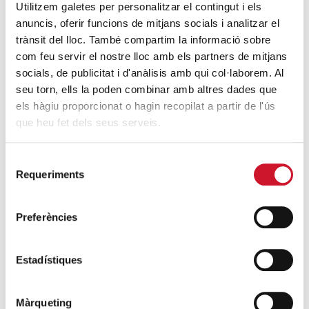
Utilitzem galetes per personalitzar el contingut i els
anuncis, oferir funcions de mitjans socials i analitzar el
Endulzando la vida de los más pequeños
trànsit del lloc. També compartim la informació sobre
SIGUE LEYENDO
com feu servir el nostre lloc amb els partners de mitjans
socials, de publicitat i d'anàlisis amb qui col·laborem. Al
seu torn, ells la poden combinar amb altres dades que
ENTRADAS RELACIONADAS
els hàgiu proporcionat o hagin recopilat a partir de l'ús
que heu fet dels seus serveis.
¿Tu CV llama la atención de las empresas?
SIGUE LEYENDO
Selecció
Requeriments
de
El despertar, la fase final de la crisis
consentiment
SIGUE LEYENDO
Preferències
Proyecto Maná: recuperar alimentos para
generar empleo inclusivo
Estadístiques
SIGUE LEYENDO
Màrqueting