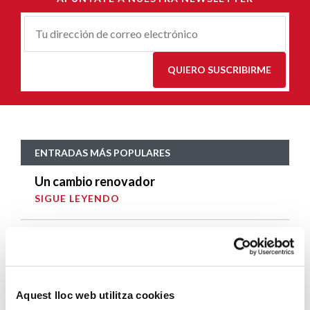
Correu-
E
*
QUIERO SUSCRIBIRME
ENTRADAS MÁS POPULARES
Un cambio renovador
SIGUE LEYENDO
Un ropero a la última moda
SIGUE LEYENDO
Mucho más que comer
Aquest lloc web utilitza cookies
SIGUE LEYENDO