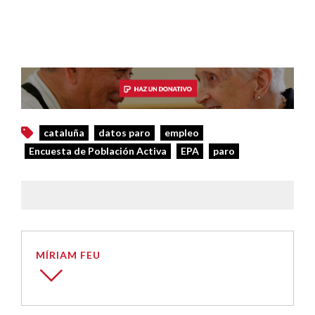
cataluña
datos paro
empleo
Encuesta de Población Activa
EPA
paro
MÍRIAM FEU