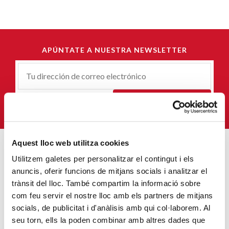
APÚNTATE A NUESTRA NEWSLETTER
Correu-
E
*
QUIERO SUSCRIBIRME
Aquest lloc web utilitza cookies
Utilitzem galetes per personalitzar el contingut i els
ENTRADAS MÁS POPULARES
anuncis, oferir funcions de mitjans socials i analitzar el
trànsit del lloc. També compartim la informació sobre
Un cambio renovador
com feu servir el nostre lloc amb els partners de mitjans
SIGUE LEYENDO
socials, de publicitat i d'anàlisis amb qui col·laborem. Al
seu torn, ells la poden combinar amb altres dades que
Un ropero a la última moda