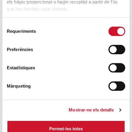
els hàgiu proporcionat o hagin recopilat a partir de l'ús
SIGUE LEYENDO
que heu fet dels seus serveis.
Mucho más que comer
Selecció
SIGUE LEYENDO
Requeriments
de
consentiment
Endulzando la vida de los más pequeños
Preferències
SIGUE LEYENDO
Estadístiques
ENTRADAS RELACIONADAS
La COVID-19 deshace la recuperación del
Màrqueting
2018 y 2019
SIGUE LEYENDO
Mostrar-ne els detalls
9 de cada 10 jóvenes atendidos por Feina
amb Cor han encontrado trabajo
Permet-les totes
SIGUE LEYENDO