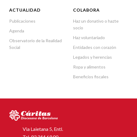
ACTUALIDAD
COLABORA
Publicaciones
Haz un donativo o hazte
socio
Agenda
Haz voluntariado
Observatorio de la Realidad
Social
Entidades con corazón
Legados y herencias
Ropa y alimentos
Beneficios fiscales
Via Laietana 5, Entl.
Tel.
93 344 69 00